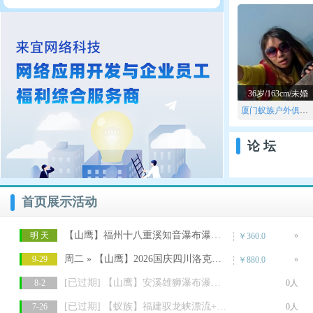
36岁/163cm/未婚
厦门蚁族户外俱乐部
论坛
首页展示活动
【山鹰】福州十八重溪知音瀑布瀑降溯溪露营
明 天
»
￥360.0
周二 » 【山鹰】2026国庆四川洛克亚丁大转山
9-29
»
￥880.0
[已过期] 【山鹰】安溪雄狮瀑布瀑降，野炊、腐败
8-2
0人
[已过期] 【蚁族】福建驭龙峡漂流+新来福小镇一日游
7-26
0人