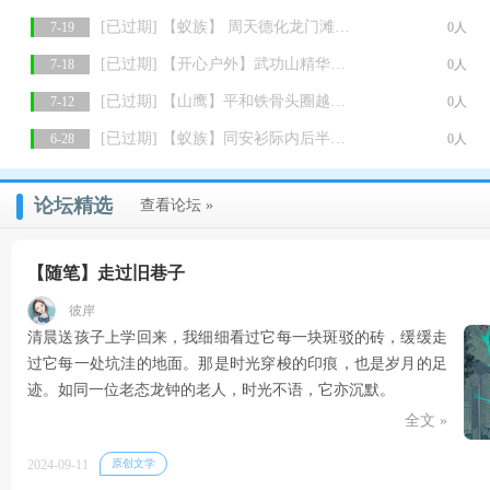
[已过期] 【蚁族】 周天德化龙门滩溯溪玩水穿越
7-19
0人
[已过期] 【开心户外】武功山精华版高铁两天游
7-18
0人
[已过期] 【山鹰】平和铁骨头圈越、溯溪、攀岩、跳水
7-12
0人
[已过期] 【蚁族】同安衫际内后半程溯溪玩水野炊
6-28
0人
论坛精选
查看论坛 »
【随笔】走过旧巷子
彼岸
清晨送孩子上学回来，我细细看过它每一块斑驳的砖，缓缓走
过它每一处坑洼的地面。那是时光穿梭的印痕，也是岁月的足
迹。如同一位老态龙钟的老人，时光不语，它亦沉默。
全文 »
2024-09-11
原创文学