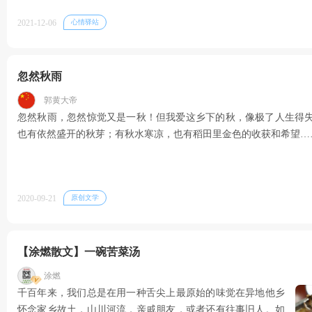
2021-12-06
心情驿站
忽然秋雨
郭黄大帝
忽然秋雨，忽然惊觉又是一秋！但我爱这乡下的秋，像极了人生得
也有依然盛开的秋芽；有秋水寒凉，也有稻田里金色的收获和希望…
2020-09-21
原创文学
【涂燃散文】一碗苦菜汤
涂燃
千百年来，我们总是在用一种舌尖上最原始的味觉在异地他乡
怀念家乡故土，山川河流，亲戚朋友，或者还有往事旧人。如