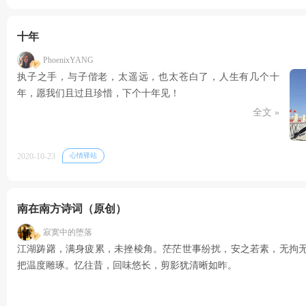
十年
PhoenixYANG
执子之手，与子偕老，太遥远，也太苍白了，人生有几个十
年，愿我们且过且珍惜，下个十年见！
全文 »
2020-10-23
心情驿站
南在南方诗词（原创）
寂寞中的堕落
江湖踌躇，满身疲累，未挫棱角。茫茫世事纷扰，安之若素，无拘
把温度雕琢。忆往昔，回味悠长，剪影犹清晰如昨。