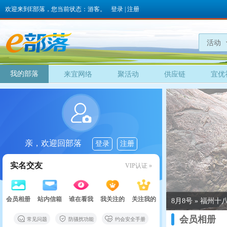
欢迎来到E部落，您当前状态：游客。
登录
|
注册
活动
我的部落
来宜网络
聚活动
供应链
宜优
亲，欢迎回部落
登录
注册
实名交友
VIP认证 »
会员相册
站内信箱
谁在看我
我关注的
关注我的
8月8号 » 福州
会员相册
常见问题
防骚扰功能
约会安全手册