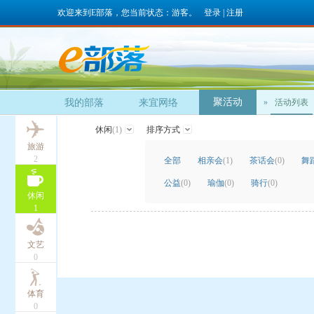
欢迎来到E部落，您当前状态：游客。
登录
|
注册
聚活动
我的部落
来宜网络
»
活动列表
休闲
(1)
排序方式
旅游
2
全部
相亲会
(1)
茶话会
(0)
舞
公益
(0)
瑜伽
(0)
骑行
(0)
休闲
1
文艺
0
体育
0