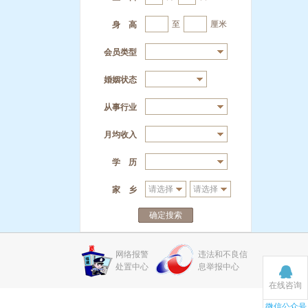
至
厘米
身 高
会员类型
婚姻状态
从事行业
月均收入
学 历
家 乡
确定搜索
网络报警
违法和不良信
处置中心
息举报中心
在线咨询
微信公众号