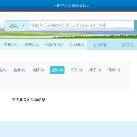
当前登录上线会员18人
活动
发布活动
管理活动
已报名活动
活动储备
供应链
宜优礼
蹈
(0)
美食
(0)
棋牌
(0)
摄影
(0)
手工
(0)
亲子
(0)
环保
(0)
暂无相关的活动信息