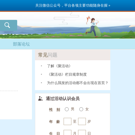
关注微信公众号，平台各项主要功能随身在握 »
部落论坛
常见
问题
了解《聚活动》
《聚活动》栏目规章制度
为什么我发的活动都不会出现在首页？
通过活动认识会员
男
女
性 别
至
岁
年 龄
月
日
生 日