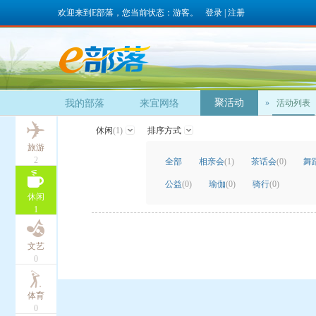
欢迎来到E部落，您当前状态：游客。
登录
|
注册
聚活动
我的部落
来宜网络
»
活动列表
休闲
(1)
排序方式
旅游
2
全部
相亲会
(1)
茶话会
(0)
舞
公益
(0)
瑜伽
(0)
骑行
(0)
休闲
1
文艺
0
体育
0