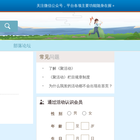
关注微信公众号，平台各项主要功能随身在握 »
部落论坛
常见
问题
了解《聚活动》
《聚活动》栏目规章制度
为什么我发的活动都不会出现在首页？
通过活动认识会员
男
女
性 别
至
岁
年 龄
月
日
生 日