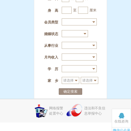
至
厘米
身 高
会员类型
婚姻状态
从事行业
月均收入
学 历
家 乡
确定搜索
网络报警
违法和不良信
处置中心
息举报中心
在线咨询
微信公众号