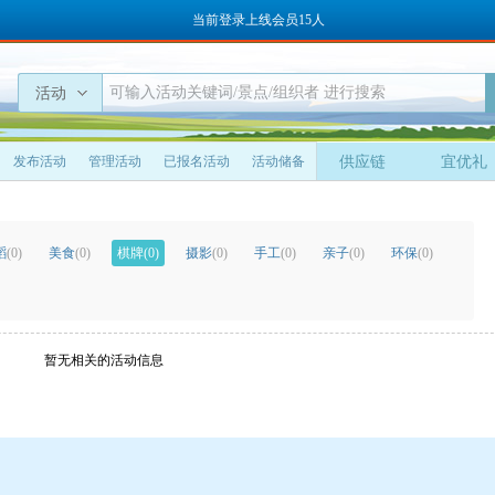
当前登录上线会员15人
活动
发布活动
管理活动
已报名活动
活动储备
供应链
宜优礼
蹈
(0)
美食
(0)
棋牌
(0)
摄影
(0)
手工
(0)
亲子
(0)
环保
(0)
暂无相关的活动信息