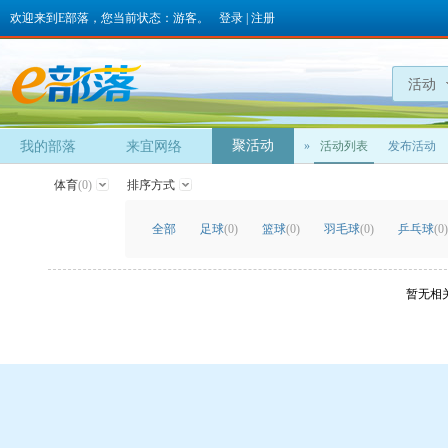
欢迎来到E部落，您当前状态：游客。
登录
|
注册
活动
聚活动
我的部落
来宜网络
»
活动列表
发布活动
体育
(0)
排序方式
全部
足球
(0)
篮球
(0)
羽毛球
(0)
乒乓球
(0)
暂无相