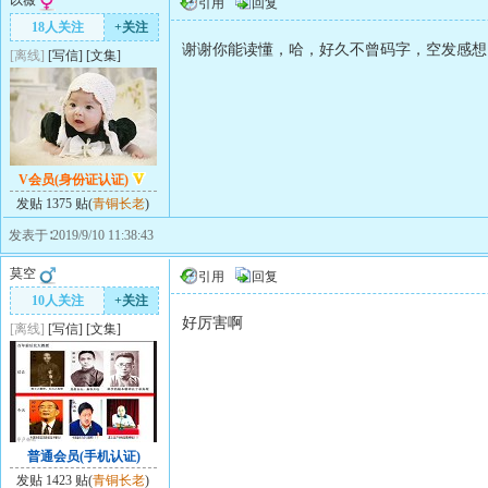
以薇
引用
回复
18人关注
+关注
谢谢你能读懂，哈，好久不曾码字，空发感想
[离线]
[
写信
]
[
文集
]
V会员(身份证认证)
发贴 1375 贴(
青铜长老
)
发表于∶2019/9/10 11:38:43
莫空
引用
回复
10人关注
+关注
好厉害啊
[离线]
[
写信
]
[
文集
]
普通会员(手机认证)
发贴 1423 贴(
青铜长老
)