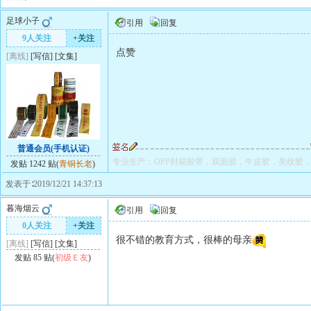
足球小子
引用
回复
9人关注
+关注
点赞
[离线]
[
写信
]
[
文集
]
普通会员(手机认证)
专业生产：OPP封箱胶带，双面胶，牛皮胶，美纹胶
发贴 1242 贴(
青铜长老
)
发表于∶2019/12/21 14:37:13
暮海烟云
引用
回复
0人关注
+关注
很不错的教育方式，很棒的母亲
[离线]
[
写信
]
[
文集
]
发贴 85 贴(
初级Ｅ友
)