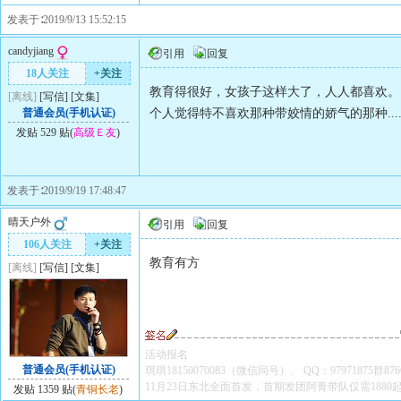
发表于∶2019/9/13 15:52:15
candyjiang
引用
回复
18人关注
+关注
教育得很好，女孩子这样大了，人人都喜欢。
[离线]
[
写信
]
[
文集
]
普通会员(手机认证)
个人觉得特不喜欢那种带姣情的娇气的那种.....
发贴 529 贴(
高级Ｅ友
)
发表于∶2019/9/19 17:48:47
晴天户外
引用
回复
106人关注
+关注
教育有方
[离线]
[
写信
]
[
文集
]
活动报名
普通会员(手机认证)
琪琪18150070083（微信同号）、 QQ：97971875群8766
11月23日东北全面首发，首期发团阿青带队仅需1880起/
发贴 1359 贴(
青铜长老
)