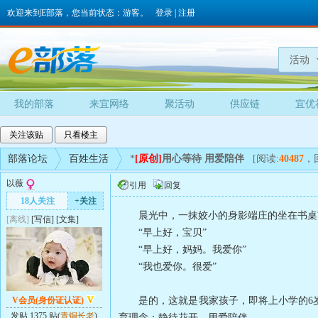
欢迎来到E部落，您当前状态：游客。
登录
|
注册
活动
我的部落
来宜网络
聚活动
供应链
宜优
关注该贴
只看楼主
部落论坛
百姓生活
*
[原创]
用心等待 用爱陪伴
[阅读:
40487
，
以薇
引用
回复
18人关注
+关注
晨光中，一抹姣小的身影端庄的坐在书桌前
[离线]
[
写信
]
[
文集
]
“早上好，宝贝”
“早上好，妈妈。我爱你”
“我也爱你。很爱”
V会员(身份证认证)
是的，这就是我家孩子，即将上小学的6岁
发贴 1375 贴(
青铜长老
)
育理念：静待花开，用爱陪伴。