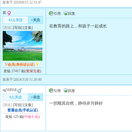
发表于∶2020/8/23 22:31:47
莫
引用
回复
45人关注
+关注
在教育的路上，和孩子一起成长
[离线]
[
写信
]
[
文集
]
V会员(身份证认证)
发贴 27417 贴(
资深元老
)
发表于∶2024/3/20 11:20:40
zg518518
引用
回复
0人关注
+关注
一切顺其自然，静待岁月静好
[离线]
[
写信
]
[
文集
]
普通会员(手机认证)
发贴 125 贴(
中级Ｅ友
)