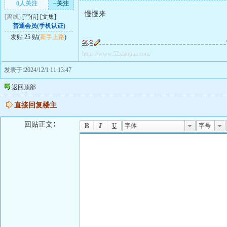
0人关注
+关注
慢慢来
[离线]
[
写信
]
[
文集
]
普通会员(手机认证)
发贴 25 贴(
新手上路
)
https://www.52xiaohua.com/
发表于∶2024/12/1 11:13:47
返回顶部
直接回复楼主
回贴正文∶
字体
字号