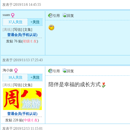
发表于∶2019/11/6 14:45:55
suam
引用
回复
37人关注
+关注
[离线]
[
写信
]
[
文集
]
普通会员(手机认证)
发贴 76 贴(
初级Ｅ友
)
发表于∶2019/11/13 17:25:43
淘小妹
引用
回复
10人关注
+关注
陪伴是幸福的成长方式
[离线]
[
写信
]
[
文集
]
普通会员(手机认证)
发贴 228 贴(
中级Ｅ友
)
发表于∶2019/12/13 11:15:01