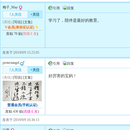
梅子_May
引用
回复
7人关注
+关注
学习了，陪伴是最好的教育。
[离线]
[
写信
]
[
文集
]
V会员(身份证认证)
发贴 70 贴(
初级Ｅ友
)
发表于∶2019/9/9 15:25:05
protectangel
引用
回复
7人关注
+关注
好厉害的宝妈！
[离线]
[
写信
]
[
文集
]
普通会员(手机认证)
发贴 436 贴(
高级Ｅ友
)
发表于∶2019/9/9 16:30:13