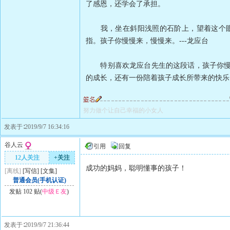
了感恩，还学会了承担。
我，坐在斜阳浅照的石阶上，望着这个眼睛
指。孩子你慢慢来，慢慢来。---龙应台
特别喜欢龙应台先生的这段话，孩子你慢慢
的成长，还有一份陪着孩子成长所带来的快乐
努力做个让自己幸福的小女人
发表于∶2019/9/7 16:34:16
谷人云
引用
回复
12人关注
+关注
成功的妈妈，聪明懂事的孩子！
[离线]
[
写信
]
[
文集
]
普通会员(手机认证)
发贴 102 贴(
中级Ｅ友
)
发表于∶2019/9/7 21:36:44