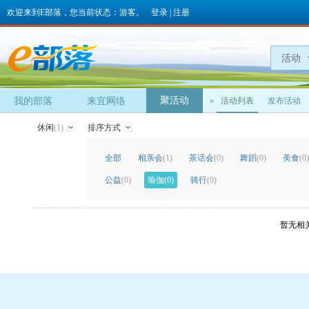
欢迎来到E部落，您当前状态：游客。
登录
|
注册
活动
聚活动
我的部落
来宜网络
»
活动列表
发布活动
休闲
(1)
排序方式
全部
相亲会
(1)
茶话会
(0)
舞蹈
(0)
美食
(0)
公益
(0)
瑜伽
(0)
骑行
(0)
暂无相