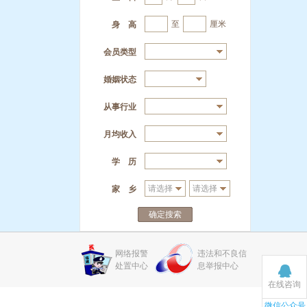
至
厘米
身 高
会员类型
婚姻状态
从事行业
月均收入
学 历
家 乡
确定搜索
网络报警
违法和不良信
处置中心
息举报中心
在线咨询
微信公众号