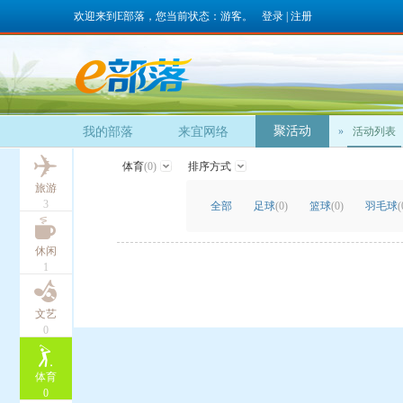
欢迎来到E部落，您当前状态：游客。
登录
|
注册
聚活动
我的部落
来宜网络
»
活动列表
体育
(0)
排序方式
旅游
3
全部
足球
(0)
篮球
(0)
羽毛球
(
休闲
1
文艺
0
体育
0