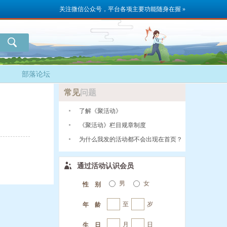
关注微信公众号，平台各项主要功能随身在握 »
部落论坛
常见
问题
了解《聚活动》
《聚活动》栏目规章制度
为什么我发的活动都不会出现在首页？
通过活动认识会员
男
女
性 别
至
岁
年 龄
月
日
生 日