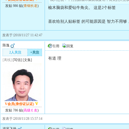
发贴 986 贴(
青铜长老
)
榆木脑袋和爱钻牛角尖。 这是2个标签
喜欢给别人贴标签 的可能原因是 智力不用够
发表于∶2018/11/27 11:42:47
陈逸
引用
回复
2人关注
+关注
有道 理
[离线]
[
写信
]
[
文集
]
V会员(身份证认证)
发贴 786 贴(
高级Ｅ友
)
发表于∶2018/11/28 15:57:14
逆风飞扬