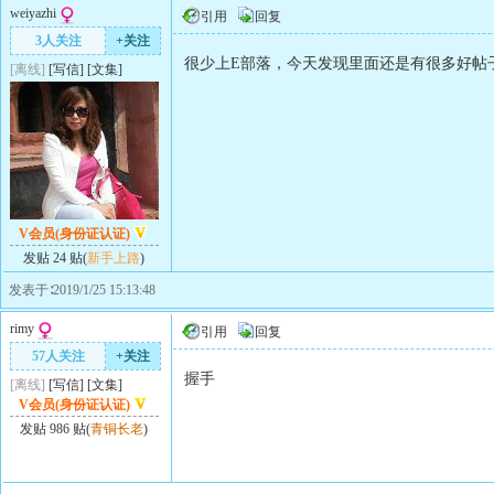
weiyazhi
引用
回复
3人关注
+关注
很少上E部落，今天发现里面还是有很多好帖
[离线]
[
写信
]
[
文集
]
V会员(身份证认证)
发贴 24 贴(
新手上路
)
发表于∶2019/1/25 15:13:48
rimy
引用
回复
57人关注
+关注
握手
[离线]
[
写信
]
[
文集
]
V会员(身份证认证)
发贴 986 贴(
青铜长老
)