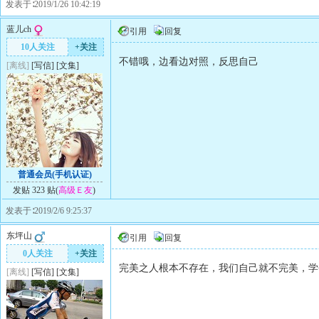
发表于∶2019/1/26 10:42:19
蓝儿ch
引用
回复
10人关注
+关注
不错哦，边看边对照，反思自己
[离线]
[
写信
]
[
文集
]
普通会员(手机认证)
发贴 323 贴(
高级Ｅ友
)
发表于∶2019/2/6 9:25:37
东坪山
引用
回复
0人关注
+关注
完美之人根本不存在，我们自己就不完美，学
[离线]
[
写信
]
[
文集
]