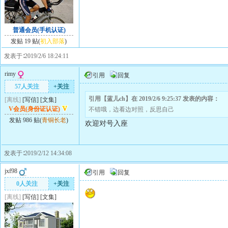
普通会员(手机认证)
发贴 19 贴(
初入部落
)
发表于∶2019/2/6 18:24:11
rimy
引用
回复
57人关注
+关注
引用【蓝儿ch】在 2019/2/6 9:25:37 发表的内容：
[离线]
[
写信
]
[
文集
]
V会员(身份证认证)
不错哦，边看边对照，反思自己
发贴 986 贴(
青铜长老
)
欢迎对号入座
发表于∶2019/2/12 14:34:08
jxf98
引用
回复
0人关注
+关注
[离线]
[
写信
]
[
文集
]