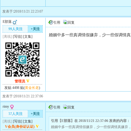
发表于∶2018/11/21 22:23:07
E部落
引用
回复
99人关注
+关注
婚姻中多一些真调情假嫌弃，少一些假调情真
[离线]
[
写信
]
[
文集
]
管理员
发贴 4498 贴(
黄金长老
)
发表于∶2018/11/21 22:37:06
rimy
引用
回复
57人关注
+关注
引用【E部落】在 2018/11/21 22:37:06 发表的内容：
[离线]
[
写信
]
[
文集
]
V会员(身份证认证)
婚姻中多一些真调情假嫌弃，少一些假调情真嫌弃