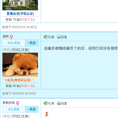
普通会员(手机认证)
发贴 74 贴(
初级Ｅ友
)
发表于∶2019/2/16 18:48:52
虚构
引用
回复
60人关注
+关注
连嫌弃都懒得嫌弃了的话，说明己经没有感情
[离线]
[
写信
]
[
文集
]
V会员(身份证认证)
发贴 60 贴(
初级Ｅ友
)
发表于∶2019/3/9 18:10:03
掌舵的鱼
引用
回复
0人关注
+关注
[离线]
[
写信
]
[
文集
]