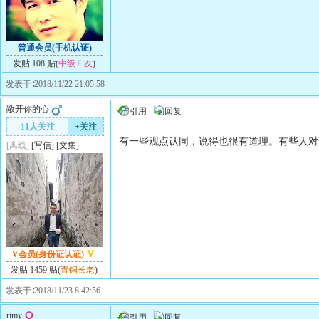
普通会员(手机认证)
发贴 108 贴(
中级Ｅ友
)
发表于∶2018/11/22 21:05:58
敞开你的心
引用
回复
11人关注
+关注
有一些观点认同，说得也很有道理。有些人对
[离线]
[
写信
]
[
文集
]
V会员(身份证认证)
发贴 1459 贴(
青铜长老
)
发表于∶2018/11/23 8:42:56
rimy
引用
回复