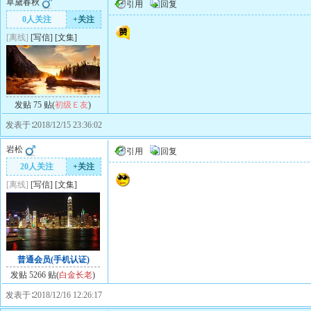
草黛春秋
引用
回复
0人关注
+关注
[离线]
[
写信
]
[
文集
]
发贴 75 贴(
初级Ｅ友
)
发表于∶2018/12/15 23:36:02
岩松
引用
回复
20人关注
+关注
[离线]
[
写信
]
[
文集
]
普通会员(手机认证)
发贴 5266 贴(
白金长老
)
发表于∶2018/12/16 12:26:17