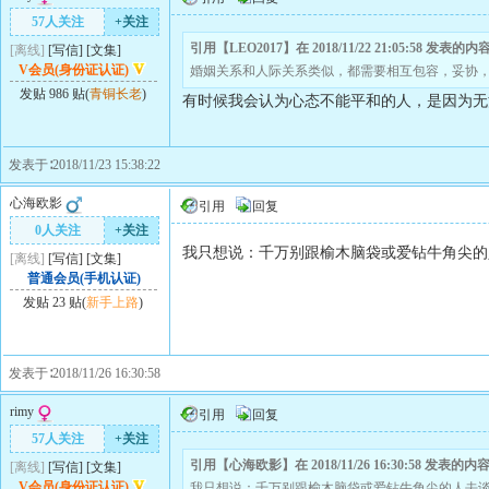
57人关注
+关注
引用【LEO2017】在 2018/11/22 21:05:58 发表的内
[离线]
[
写信
]
[
文集
]
V会员(身份证认证)
婚姻关系和人际关系类似，都需要相互包容，妥协
发贴 986 贴(
青铜长老
)
有时候我会认为心态不能平和的人，是因为无
发表于∶2018/11/23 15:38:22
心海欧影
引用
回复
0人关注
+关注
我只想说：千万别跟榆木脑袋或爱钻牛角尖的
[离线]
[
写信
]
[
文集
]
普通会员(手机认证)
发贴 23 贴(
新手上路
)
发表于∶2018/11/26 16:30:58
rimy
引用
回复
57人关注
+关注
引用【心海欧影】在 2018/11/26 16:30:58 发表的内
[离线]
[
写信
]
[
文集
]
V会员(身份证认证)
我只想说：千万别跟榆木脑袋或爱钻牛角尖的人去