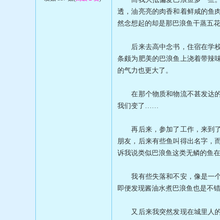
透，油亮亮的肉香和着鲜咸的鱼
然念想起的却是那巴浪鱼干蒸五
后来去高中念书，住宿在学校里
条颇为肥美的巴浪鱼上浇着带辣
的气力也更大了。
在那个物质和物流不甚发达的年
我们变了……
再后来，参加了工作，来到了美
朋友，后来有些鱼叫得出名字，
诉我说类似巴浪鱼这类无鳞的鱼
我有些失落和不安，像是一个做
即便发现酱油水煮巴浪鱼也是不
又后来我突然发现在城里人的餐