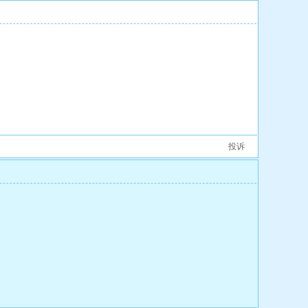
[2
投诉
[3