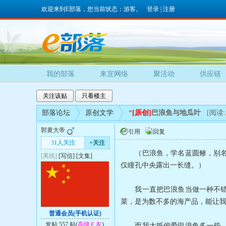
欢迎来到E部落，您当前状态：游客。
登录
|
注册
我的部落
来宜网络
聚活动
供应链
关注该贴
只看楼主
部落论坛
原创文学
*
[原创]
巴浪鱼与地瓜叶
[阅读:
郭黄大帝
引用
回复
31人关注
+关注
（巴浪鱼，学名蓝圆鲹，别名又
[离线]
[
写信
]
[
文集
]
仅瞳孔中央露出一长缝。）
我一直把巴浪鱼当做一种不错的
菜，是为数不多的海产品，能让
普通会员(手机认证)
发贴 557 贴(
高级Ｅ友
)
而我大抵偏爱巴浪鱼多一些。最