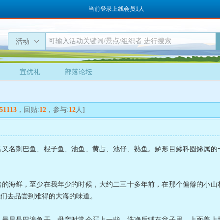
当前登录上线会员1人
活动
宜优礼
部落论坛
51113
，回贴:
12
，参与:
12
人]
名刺巴鱼、棍子鱼、池鱼、黄占、池仔、熟鱼。鲈形目鲹科圆鲹属的一
海鲜，至少在我年少的时候，大约二三十多年前，在那个偏僻的小山村
我们去品尝到难得的大海的味道。
早是巴浪鱼干，母亲时常会买上一些，洗净后铺在盆子里，上面盖上切