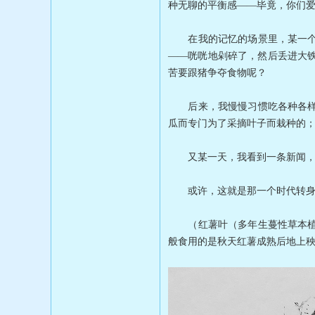
种无聊的平衡感——毕竟，你们
在我的记忆的场景里，某一个类
——咣咣地剁碎了，然后丢进大
苦要跟猪争夺食物呢？
后来，我慢慢习惯吃各种各样的
瓜而专门为了采摘叶子而栽种的
又某一天，我看到一条新闻，说
或许，这就是那一个时代转身
（红薯叶（多年生蔓性草本植物
般食用的是秋天红薯成熟后地上