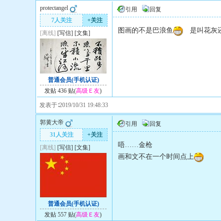
protectangel
引用
回复
7人关注
+关注
图画的不是巴浪鱼
是叫花灰还
[离线]
[
写信
]
[
文集
]
普通会员(手机认证)
发贴 436 贴(
高级Ｅ友
)
发表于∶2019/10/31 19:48:33
郭黄大帝
引用
回复
31人关注
+关注
唔……金枪
[离线]
[
写信
]
[
文集
]
画和文不在一个时间点上
普通会员(手机认证)
发贴 557 贴(
高级Ｅ友
)