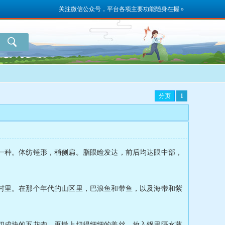
关注微信公众号，平台各项主要功能随身在握 »
分页
1
[1
种。体纺锤形，稍侧扁。脂眼睑发达，前后均达眼中部，
里。在那个年代的山区里，巴浪鱼和带鱼，以及海带和紫
成块的五花肉，再撒上切得细细的姜丝，放入锅里隔水蒸