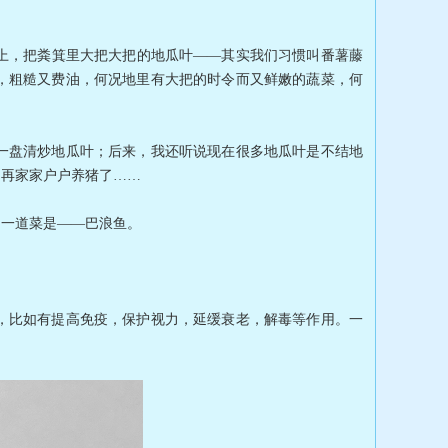
，把粪箕里大把大把的地瓜叶——其实我们习惯叫番薯藤
，粗糙又费油，何况地里有大把的时令而又鲜嫩的蔬菜，何
盘清炒地瓜叶；后来，我还听说现在很多地瓜叶是不结地
不再家家户户养猪了……
一道菜是——巴浪鱼。
比如有提高免疫，保护视力，延缓衰老，解毒等作用。一