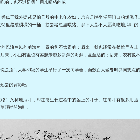
爱吃的，也不过是我们用来喂猪的嘛！
似于我外婆或是伯母般的中老年农妇，总会是端坐堂屋门口的矮凳子上
铁锅里熬成稠稠的一桶，提去猪栏里喂猪。乡下人是不大愿意吃地瓜叶的
巴浪鱼以外的海鱼，贵的和不太贵的；后来，我也经常在餐馆里点上一
；后来，小山村里也有卖越来越多新鲜的海鲜，甚至活的；后来，农村也
是厦门大学89级的学生举行了一次同学会，而数百人聚餐时共同想点的
远去的背影吧……
）又称地瓜叶，即红薯生长过程中的茎上的叶子。红薯叶有很多用途，
秧茎顶端的嫩叶。）