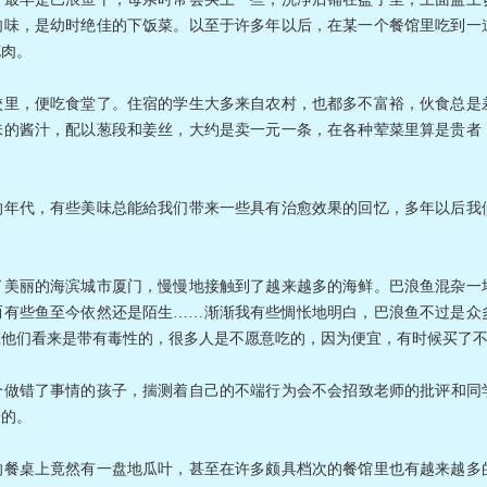
肉味，是幼时绝佳的下饭菜。以至于许多年以后，在某一个餐馆里吃到一
花肉。
，便吃食堂了。住宿的学生大多来自农村，也都多不富裕，伙食总是差
味的酱汁，配以葱段和姜丝，大约是卖一元一条，在各种荤菜里算是贵者
代，有些美味总能給我们带来一些具有治愈效果的回忆，多年以后我们
丽的海滨城市厦门，慢慢地接触到了越来越多的海鲜。巴浪鱼混杂一堆
而有些鱼至今依然还是陌生……渐渐我有些惆怅地明白，巴浪鱼不过是众
在他们看来是带有毒性的，很多人是不愿意吃的，因为便宜，有时候买了
错了事情的孩子，揣测着自己的不端行为会不会招致老师的批评和同学
错的。
桌上竟然有一盘地瓜叶，甚至在许多颇具档次的餐馆里也有越来越多的