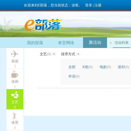
欢迎来到E部落，您当前状态：游客。
登录
|
注册
聚活动
我的部落
来宜网络
»
活动列表
文艺
(0)
排序方式
旅游
3
全部
K歌
(0)
电影
(0)
派对
(0)
外语
(0)
休闲
1
文艺
0
体育
0