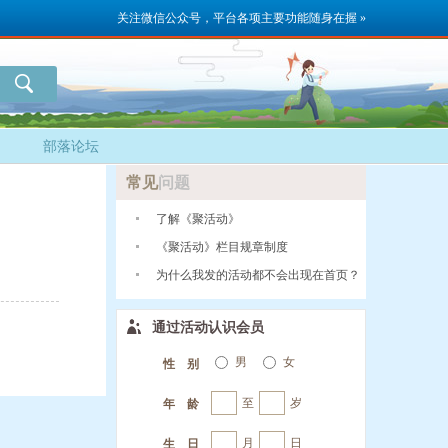
关注微信公众号，平台各项主要功能随身在握 »
部落论坛
常见
问题
了解《聚活动》
《聚活动》栏目规章制度
为什么我发的活动都不会出现在首页？
通过活动认识会员
男
女
性 别
至
岁
年 龄
月
日
生 日