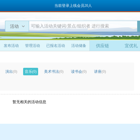
当前登录上线会员20人
活动
发布活动
管理活动
已报名活动
活动储备
供应链
宜优礼
演出
(0)
音乐
(0)
美术书法
(0)
读书会
(0)
讲座
(0)
暂无相关的活动信息