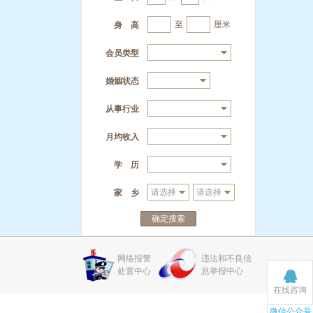
至
厘米
身 高
会员类型
婚姻状态
从事行业
月均收入
学 历
家 乡
确定搜索
网络报警
违法和不良信
处置中心
息举报中心
在线咨询
微信公众号