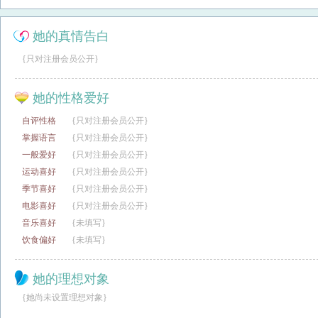
她的真情告白
{只对注册会员公开}
她的性格爱好
自评性格
{只对注册会员公开}
掌握语言
{只对注册会员公开}
一般爱好
{只对注册会员公开}
运动喜好
{只对注册会员公开}
季节喜好
{只对注册会员公开}
电影喜好
{只对注册会员公开}
音乐喜好
{未填写}
饮食偏好
{未填写}
她的理想对象
{她尚未设置理想对象}