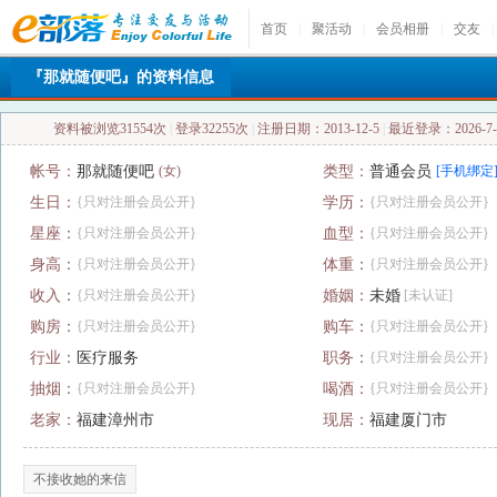
首页
|
聚活动
|
会员相册
|
交友
|
『那就随便吧』的资料信息
资料被浏览31554次
|
登录32255次
|
注册日期：2013-12-5
|
最近登录：2026-7-1
帐号：
那就随便吧
(女)
类型：
普通会员
[手机绑定
生日：
{只对注册会员公开}
学历：
{只对注册会员公开}
星座：
{只对注册会员公开}
血型：
{只对注册会员公开}
身高：
{只对注册会员公开}
体重：
{只对注册会员公开}
收入：
{只对注册会员公开}
婚姻：
未婚
[未认证]
购房：
{只对注册会员公开}
购车：
{只对注册会员公开}
行业：
医疗服务
职务：
{只对注册会员公开}
抽烟：
{只对注册会员公开}
喝酒：
{只对注册会员公开}
老家：
福建漳州市
现居：
福建厦门市
不接收她的来信