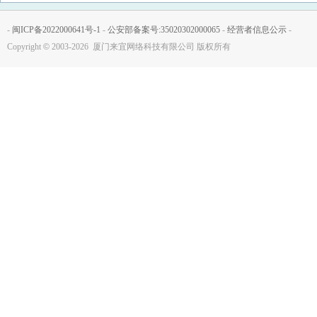
-
闽ICP备2022000641号-1
-
公安部备案号:35020302000065
-
经营者信息公示
-
Copyright
©
2003-2026 厦门来宜网络科技有限公司 版权所有