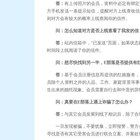
答：
有上传照片的会员，资料中必定有绑定手
方手机发送一条提示短信，提醒对方上线查收信
则对方会有较大的概率上线查阅你的信件。
问：怎么知道对方是否上线查看了我发的信
答：
站内信箱中，“已发送”页面，如果状
时间段上线阅读了你的信件。
问：想尽快找到另一半，E部落是否提供有
答：
基于会员注册信息而提供的红娘服务，
员除个人资料之外的人品、工作、家庭背景等事
生出来的婚托现象。会员需要自行去和中意的异
问：真要在E部落上遇上诈骗了怎么办？
答：
与其它会员发展到线下相识后，除了合
一旦发现被骗，不要犹豫，立即报警，警方
寻找是否有其它受害会员进行联合立案、并案处