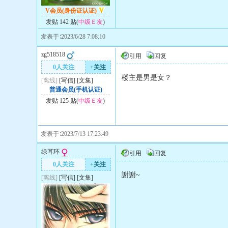
V会员(身份证认证)
发贴 142 贴(
中级Ｅ友
)
发表于∶2023/6/28 7:08:10
zg518518
引用
回复
0人关注
+关注
楼主是男是女？
[离线]
[
写信
]
[
文集
]
普通会员(手机认证)
发贴 125 贴(
中级Ｅ友
)
发表于∶2023/7/13 17:23:49
绿耳环
引用
回复
0人关注
+关注
謝謝~
[离线]
[
写信
]
[
文集
]