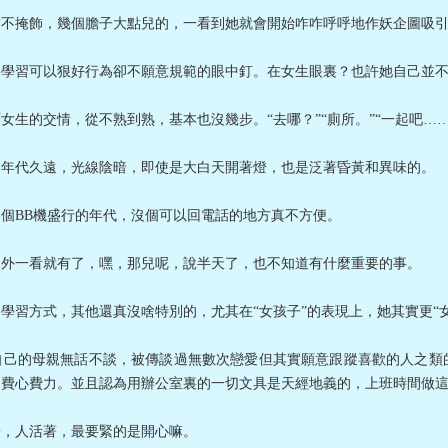
從不掩飾，幾個膽子大點兒的，一看到她就會開始咋咋呼呼地作妖企圖吸
裏學習可以狠好行為卻不願意規範的眼中釘。在女生眼裏？也許她自己並
生的交情，從不熟到熟，基本也沒幾步。“去哪？”“廁所。”“一起吧……
為年代久遠，光線陰暗，即使是大白天開著燈，也是泛著昏黃和異味的。
個BB機盛行的年代，沒個可以回電話的地方真不方便。
口外一看就有了，嘿，那兒呢，說半天了，也不知道有什麼重要的事。
學習方式，其他還真沒啥特別的，尤其在“女孩子”的表現上，她其實更“
自己的母親無話不談，被傳談過無數次戀愛但其實願意跟蹤喜歡的人之類
別費心費力。並且認為用辦公室裏的一切文具是天經地義的，上班時間做
呀，人活著，最要緊的是開心嘛。