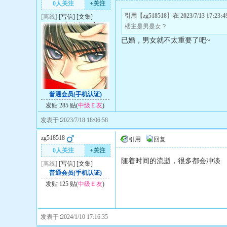
0人关注
+关注
引用【zg518518】在 2023/7/13 17:2
[离线]
[
写信
]
[
文集
]
楼主是男是女？
已婚，男女就不太重要了吧~
普通会员(手机认证)
发贴 285 贴(
中级Ｅ友
)
发表于∶2023/7/18 18:06:58
zg518518
引用
回复
0人关注
+关注
随着时间的流逝，很多都会冲淡
[离线]
[
写信
]
[
文集
]
普通会员(手机认证)
发贴 125 贴(
中级Ｅ友
)
发表于∶2024/1/10 17:16:35