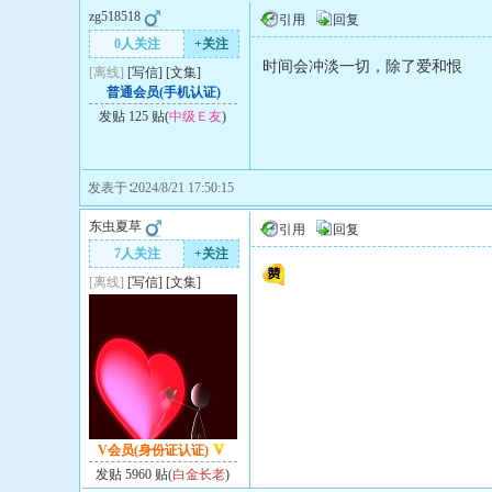
zg518518
引用
回复
0人关注
+关注
时间会冲淡一切，除了爱和恨
[离线]
[
写信
]
[
文集
]
普通会员(手机认证)
发贴 125 贴(
中级Ｅ友
)
发表于∶2024/8/21 17:50:15
东虫夏草
引用
回复
7人关注
+关注
[离线]
[
写信
]
[
文集
]
V会员(身份证认证)
发贴 5960 贴(
白金长老
)