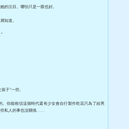
引她的注目。哪怕只是一眼也好。
不屑知道。
”
女孩子”一些。
的。你能相信這個時代還有少女會自行製作乾花只為了給男
這些私人的事也沒關係……