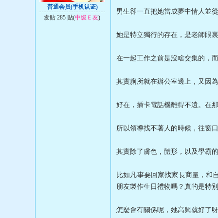
普通会员(手机认证)
男生卻一直把她當成夢中情人並
发贴 285 贴(
中级Ｅ友
)
她是特立獨行的存在，是老師眼
在一起工作之前是沒啥交集的，而女
其實廁所就在辦公室邊上，又因
好在，插卡電話機離得不遠。在那
所以領導找不著人的時候，往窗
其實除了膚色，體形，以及學霸的
比如凡事要回家找家長商量，和
朋友製作生日禮物嗎？真的是特
怎麼會有關係呢，她高興就好了