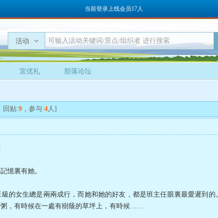
当前登录上线会员17人
活动
宜优礼
部落论坛
，回贴:
9
，参与:
4
人]
M
，記憶裏有她。
班級的女生總是兩兩成行，而她和她的好友，都是班主任眼裏最愛遲到的
話粥，有時候在一處有樹蔭的草坪上，有時候……