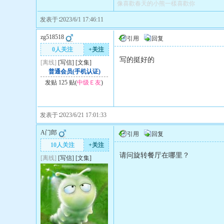
像喜歡春天的小熊一樣喜歡你
发表于∶2023/6/1 17:46:11
zg518518
引用
回复
0人关注
+关注
写的挺好的
[离线]
[
写信
]
[
文集
]
普通会员(手机认证)
发贴 125 贴(
中级Ｅ友
)
发表于∶2023/6/21 17:01:33
A门郎
引用
回复
10人关注
+关注
请问旋转餐厅在哪里？
[离线]
[
写信
]
[
文集
]