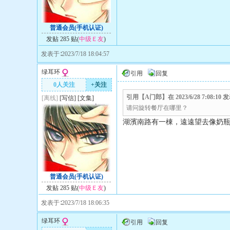
普通会员(手机认证)
发贴 285 贴(
中级Ｅ友
)
发表于∶2023/7/18 18:04:57
绿耳环
引用
回复
0人关注
+关注
引用【A门郎】在 2023/6/28 7:08:1
[离线]
[
写信
]
[
文集
]
请问旋转餐厅在哪里？
湖濱南路有一棟，遠遠望去像奶
普通会员(手机认证)
发贴 285 贴(
中级Ｅ友
)
发表于∶2023/7/18 18:06:35
绿耳环
引用
回复