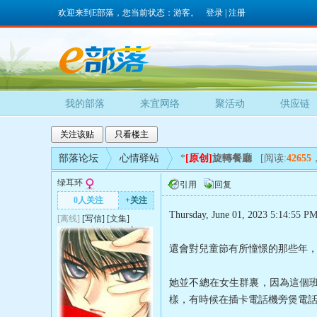
欢迎来到E部落，您当前状态：游客。
登录
|
注册
我的部落
来宜网络
聚活动
供应链
关注该贴
只看楼主
部落论坛
心情驿站
*
[原创]
旋轉餐廳
[阅读:
42655
绿耳环
引用
回复
0人关注
+关注
Thursday, June 01, 2023 5:14:55 P
[离线]
[
写信
]
[
文集
]
還會對兒童節有所憧憬的那些年
她並不總在女生群裏，因為這個
樣，有時候在插卡電話機旁煲電