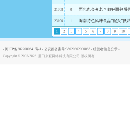
面包也会变老？做好面包后
21768
0
闽南特色风味食品“配头”做
23100
1
1
2
3
4
5
6
7
8
9
10
-
闽ICP备2022000641号-1
-
公安部备案号:35020302000065
-
经营者信息公示
-
Copyright
©
2003-2026 厦门来宜网络科技有限公司 版权所有