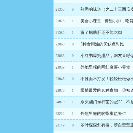
熟悉的味道（之二十三西瓜
21355
0
美食小课堂 | 糖醋小排，吃
21826
1
得了脂肪肝还不能吃肉
21585
1
5种食用油的优缺点对比
22060
0
小红书爆赞甜品，网友直呼
23088
0
外脆里糯的网红麻薯小零食
23039
1
不揉面不打发！轻轻松松做
23845
0
眼睛最爱的10种食物，你知
23976
1
杀灭幽门螺杆菌的冠军，不是
24870
1
外焦里嫩的吮指椒盐虾仁
23212
1
翠叶森森剑有棱，茭白莹莹
23149
0