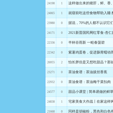
这样做出来的猪肝，鲜、香
24198
1
就寝前吃这些食物帮助入睡 
24065
1
据说，70%的人都不认识它
23980
0
2021新晋国民网红零食-杏
24171
0
半杯谷雨新 一畦春菠碧
22336
0
紫薯鸡蛋卷，促进肠胃蠕动
22342
0
怕长胖但是又想吃甜品？那
26955
2
茶油食谱：茶油拔丝香蕉
23271
0
茶油食谱：茶油梅干菜扣肉
22932
0
甜品小课堂 | 简单易做的鲜
24577
0
宅家美食大作战丨在家这样
24838
1
同样是胡椒粉，黑色和白色
21668
0