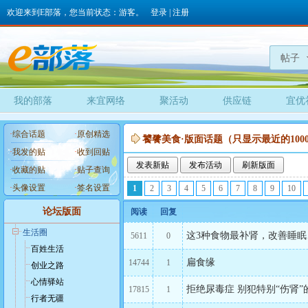
欢迎来到E部落，您当前状态：游客。
登录
|
注册
帖子
我的部落
来宜网络
聚活动
供应链
宜优
·
综合话题
·
原创精选
饕餮美食·版面话题（只显示最近的100
·
我发的贴
·
收到回贴
发表新贴
发布活动
刷新版面
·
收藏的贴
·
贴子查询
·
头像设置
·
签名设置
1
2
3
4
5
6
7
8
9
10
论坛版面
阅读
回复
生活圈
这3种食物最补肾，改善睡
5611
0
百姓生活
扁食缘
14744
1
创业之路
心情驿站
拒绝尿毒症 别犯特别“伤肾”
17815
1
行者无疆