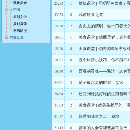
饕餮美食
烘焙课堂 | 蛋糕配色太难
25233
1
文艺圈
浅谈饮食之道
43953
8
原创文学
摄影摄像
舌尖上的清明，尝一口春天
19378
2
书画动漫
美食课堂 || 糖醋里脊，真的
18961
1
部落站务
美食课堂 | 你的调味顺序放
19240
0
五个厨房小技巧，你不能不
18887
0
西餐的灵魂——酱汁（20种
19248
0
茄子最水灵的时候，盘它—
24921
3
还在到处找好吃的生煎包吗
20264
2
美食课堂 | 媲美茶餐厅的
21003
2
熟悉的味道之二十咸粿
21487
2
宫寒的人会有哪些异常反应
21413
0