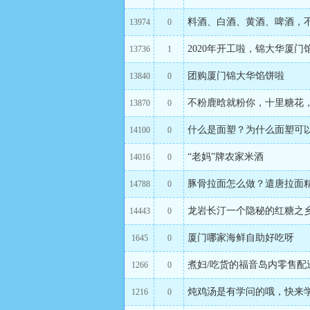
料酒、白酒、黄酒、啤酒，
13974
0
2020年开工啦，锦大华厦门
13736
1
团购厦门锦大华馅饼啦
13840
0
不粉鹿晗就粉你，十里糖花
13870
0
什么是面塑？为什么面塑可
14100
0
“老妈”牌农家米酒
14016
0
豚骨拉面怎么做？遣唐拉面
14788
0
龙岩长汀一个隐秘的红糖之乡-
14443
0
厦门哪家海鲜自助好吃呀
1645
0
煮妇/吃货的福音岛内零售配
1266
0
炖鸡汤是有学问的哦，快来
1216
0