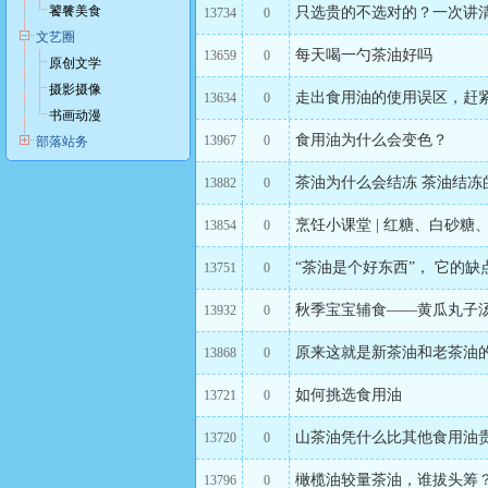
饕餮美食
只选贵的不选对的？一次讲
13734
0
文艺圈
每天喝一勺茶油好吗
13659
0
原创文学
摄影摄像
走出食用油的使用误区，赶
13634
0
书画动漫
食用油为什么会变色？
13967
0
部落站务
茶油为什么会结冻 茶油结冻
13882
0
烹饪小课堂 | 红糖、白砂
13854
0
“茶油是个好东西”， 它的
13751
0
秋季宝宝辅食——黄瓜丸子
13932
0
原来这就是新茶油和老茶油
13868
0
如何挑选食用油
13721
0
山茶油凭什么比其他食用油
13720
0
橄榄油较量茶油，谁拔头筹
13796
0