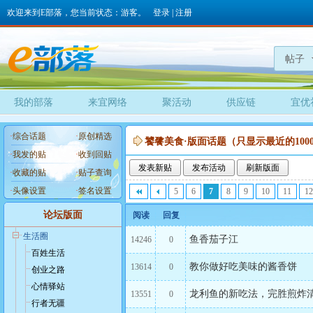
欢迎来到E部落，您当前状态：游客。
登录
|
注册
帖子
我的部落
来宜网络
聚活动
供应链
宜优
·
综合话题
·
原创精选
饕餮美食·版面话题（只显示最近的100
·
我发的贴
·
收到回贴
发表新贴
发布活动
刷新版面
·
收藏的贴
·
贴子查询
·
头像设置
·
签名设置
5
6
7
8
9
10
11
12
论坛版面
阅读
回复
生活圈
鱼香茄子江
14246
0
百姓生活
教你做好吃美味的酱香饼
13614
0
创业之路
心情驿站
龙利鱼的新吃法，完胜煎炸
13551
0
行者无疆