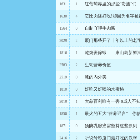
红葡萄界里的那些“贵族”们
1631
1
它比肉还好吃!却因为名字被
1630
4
自制吖呷牛肉酱
1564
0
厦门那些开了十年以上的老
2029
2
乾燒斑節蝦——東山島新鮮
1816
1
生蚝营养价值
2583
2
蚝的内外美
2519
0
好吃又好喝的水蜜桃
1810
0
大蒜百利唯有一害 9成人不
2019
1
最火的五大“营养谣言”，你
1850
1
预防乳腺癌需坚持这些原则
1871
0
听说号称厦门最好吃的汉堡
2416
2