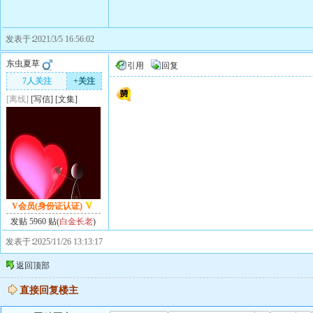
发表于∶2021/3/5 16:56:02
东虫夏草
引用
回复
7人关注
+关注
[离线]
[
写信
]
[
文集
]
V会员(身份证认证)
发贴 5960 贴(
白金长老
)
发表于∶2025/11/26 13:13:17
返回顶部
直接回复楼主