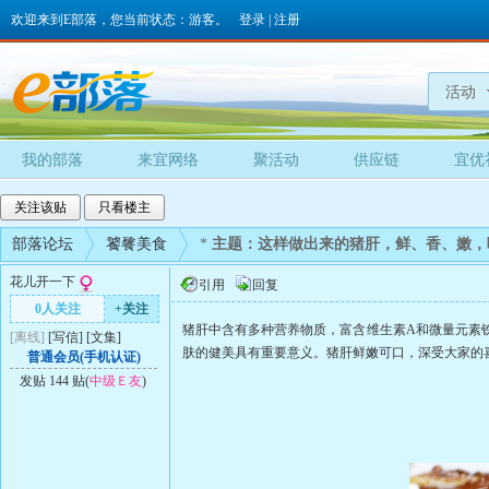
欢迎来到E部落，您当前状态：游客。
登录
|
注册
活动
我的部落
来宜网络
聚活动
供应链
宜优
关注该贴
只看楼主
部落论坛
饕餮美食
*
主题：这样做出来的猪肝，鲜、香、嫩，
花儿开一下
引用
回复
0人关注
+关注
猪肝中含有多种营养物质，富含维生素
A和微量元素
[离线]
[
写信
]
[
文集
]
肤的健美具有重要意义。猪肝鲜嫩可口，深受大家的
普通会员(手机认证)
发贴 144 贴(
中级Ｅ友
)