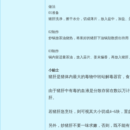
做法
01准备
猪肝洗净，擦干水分，切成薄片，放入盆中，
加盐、
02制作
炒锅放茶油烧热，将浆好的猪肝下油锅划散捞
出待用
03制作
锅内留适量茶油，放入蒜片、姜末煸香，再放
入猪肝
小贴士
猪肝是猪体内最大的毒物中转站解毒器官，食
由于猪肝中有毒的血液是分散存留在数以万
肝。
若猪肝急烹饪，则可视其大小切成
4~6块，
另外，炒猪肝不要一味求嫩，否则，既不能有