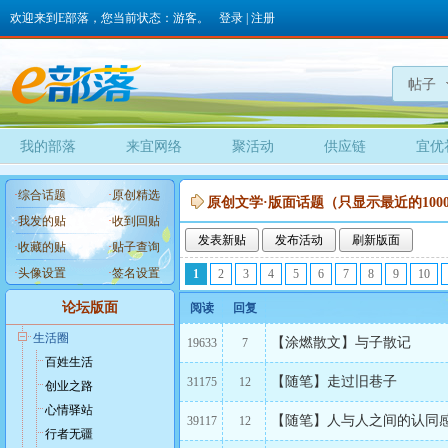
欢迎来到E部落，您当前状态：游客。
登录
|
注册
帖子
我的部落
来宜网络
聚活动
供应链
宜优
·
综合话题
·
原创精选
原创文学·版面话题（只显示最近的100
·
我发的贴
·
收到回贴
发表新贴
发布活动
刷新版面
·
收藏的贴
·
贴子查询
·
头像设置
·
签名设置
1
2
3
4
5
6
7
8
9
10
论坛版面
阅读
回复
生活圈
【涂燃散文】与子散记
19633
7
百姓生活
【随笔】走过旧巷子
31175
12
创业之路
心情驿站
【随笔】人与人之间的认同
39117
12
行者无疆