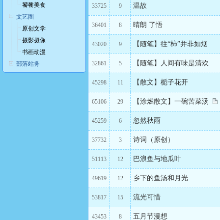
饕餮美食
温故
33725
9
文艺圈
晴朗 了悟
36401
8
原创文学
摄影摄像
【随笔】往“柿”并非如烟
43020
9
书画动漫
【随笔】人间有味是清欢
32861
5
部落站务
【散文】栀子花开
45298
11
【涂燃散文】一碗苦菜汤
65106
29
忽然秋雨
45259
6
诗词（原创）
37732
3
巴浪鱼与地瓜叶
51113
12
乡下的鱼汤和月光
49619
12
流光可惜
53817
15
五月节漫想
43453
8