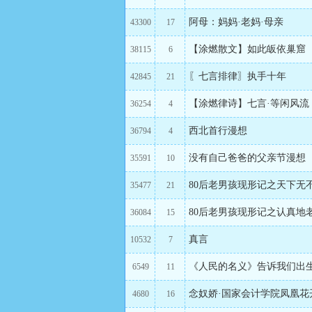
阿母：妈妈·老妈·母亲
43300
17
【涂燃散文】如此皈依巢窟
38115
6
〖七言排律〗执手十年
42845
21
【涂燃律诗】七言·等闲风流
36254
4
西北首行漫想
36794
4
没有自己爸爸的父亲节漫想
35591
10
80后老男孩现形记之天下无
35477
21
80后老男孩现形记之认真地
36084
15
真言
10532
7
《人民的名义》告诉我们出
6549
11
念奴娇·国家会计学院凤凰花
4680
16