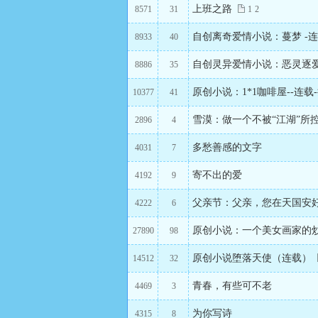
上班之路
8571
31
1
2
自创离奇爱情小说：蔓梦 -
8933
40
自创灵异爱情小说：恶灵逐
8886
35
原创小说：1*1咖啡屋--连
10377
41
雪漠：做一个不被“江湖”所
2896
4
多愁善感的文字
4031
7
寄不出的爱
4192
9
父亲节：父亲，您在天国安
4222
6
原创小说：一个美女画家的
27890
98
原创小说堕落天使（连载）
14512
32
青春，有些可不老
4469
3
为你写诗
4315
8