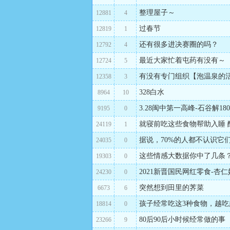
整理屋子～
12881
4
过春节
12819
1
还有很多进决赛圈的吗？
12792
4
最近大家忙着屯药有没有～
12724
5
有没有专门组织【泡温泉的
12358
3
328白水
8964
10
3.28闽中第一高峰-石谷解18
9195
0
就寝前吃这些食物帮助入睡 
24119
1
据说，70%的人都不认识它
24035
0
这些情感大数据你中了几条
19303
0
2021新晋国民网红零食-杏
24230
0
突然想到田里的荠菜
6673
6
孩子经常吃这3种食物，越
18814
0
80后90后小时候经常做的事
23266
9