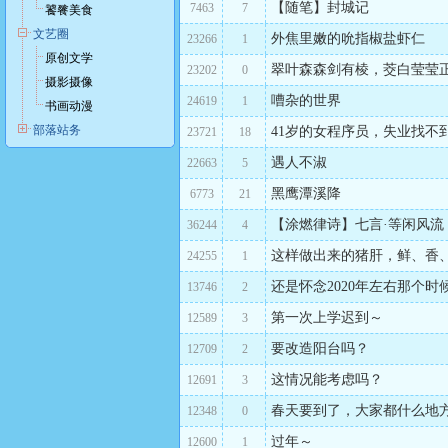
【随笔】封城记
7463
7
饕餮美食
文艺圈
外焦里嫩的吮指椒盐虾仁
23266
1
原创文学
翠叶森森剑有棱，茭白莹莹
23202
0
摄影摄像
嘈杂的世界
24619
1
书画动漫
部落站务
41岁的女程序员，失业找不
23721
18
遇人不淑
22663
5
黑鹰潭溪降
6773
21
【涂燃律诗】七言·等闲风流
36244
4
这样做出来的猪肝，鲜、香
24255
1
还是怀念2020年左右那个时
13746
2
第一次上学迟到～
12589
3
要改造阳台吗？
12709
2
这情况能考虑吗？
12691
3
春天要到了，大家都什么地
12348
0
过年～
12600
1