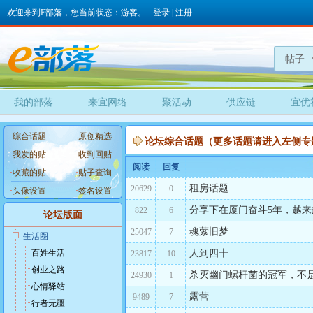
欢迎来到E部落，您当前状态：游客。
登录
|
注册
帖子
我的部落
来宜网络
聚活动
供应链
宜优
·
综合话题
·
原创精选
论坛综合话题（更多话题请进入左侧专
·
我发的贴
·
收到回贴
阅读
回复
·
收藏的贴
·
贴子查询
租房话题
20629
0
·
头像设置
·
签名设置
分享下在厦门奋斗5年，越
822
6
论坛版面
魂萦旧梦
25047
7
生活圈
百姓生活
人到四十
23817
10
创业之路
杀灭幽门螺杆菌的冠军，不是
24930
1
心情驿站
露营
9489
7
行者无疆