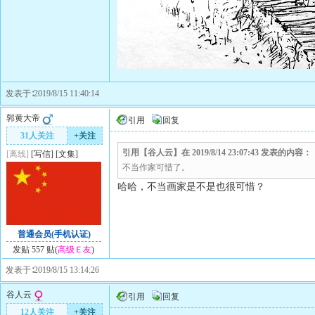
发表于∶2019/8/15 11:40:14
郭黄大帝
引用
回复
31人关注
+关注
引用【谷人云】在 2019/8/14 23:07:43 发表的内容：
[离线]
[
写信
]
[
文集
]
不当作家可惜了。
哈哈，不当画家是不是也很可惜？
普通会员(手机认证)
发贴 557 贴(
高级Ｅ友
)
发表于∶2019/8/15 13:14:26
谷人云
引用
回复
12人关注
+关注