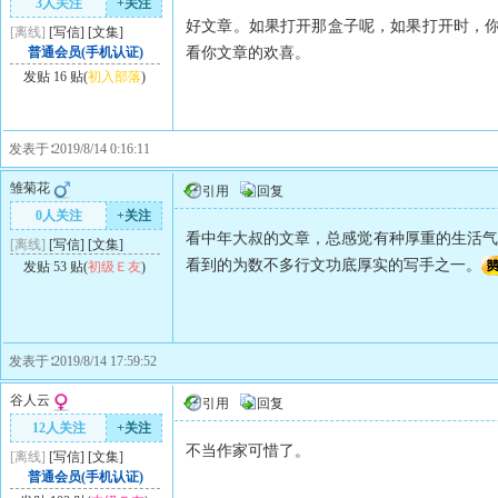
3人关注
+关注
好文章。如果打开那盒子呢，如果打开时，
[离线]
[
写信
]
[
文集
]
普通会员(手机认证)
看你文章的欢喜。
发贴 16 贴(
初入部落
)
发表于∶2019/8/14 0:16:11
雏菊花
引用
回复
0人关注
+关注
看中年大叔的文章，总感觉有种厚重的生活气
[离线]
[
写信
]
[
文集
]
看到的为数不多行文功底厚实的写手之一。
发贴 53 贴(
初级Ｅ友
)
发表于∶2019/8/14 17:59:52
谷人云
引用
回复
12人关注
+关注
不当作家可惜了。
[离线]
[
写信
]
[
文集
]
普通会员(手机认证)