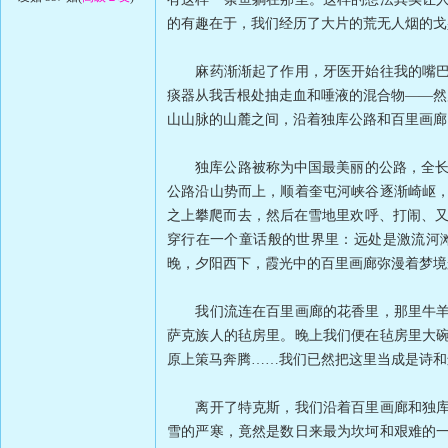
的有趣在于，我们经历了大片的荒无人烟的戈
麻药渐渐起了作用，牙医开始往我的嘴巴里
痰器从我舌根处抽走血和唾液的混合物——然
山山脉的山麓之间，沿着独库公路和百里画廊
独库公路被称为中国最美丽的公路，全长五
公路沿山势而上，顺着奎屯河峡谷逐渐崎岖
之上攀爬而去，然后在雪地里欢呼、打闹、又
穿行在一个童话般的世界里：远处是激流河
晚，夕阳西下，霞光中的百里画廊弥漫着梦境
我们流连在百里画廊的花香里，那里牛羊成
萨克族人的毡房里。晚上我们便在毡房里大
原上策马奔腾……我们已然把这里当成是诗和
离开了特克斯，我们沿着百里画廊和独库公
雪的严寒，竟然是数日来最为坎坷和艰难的