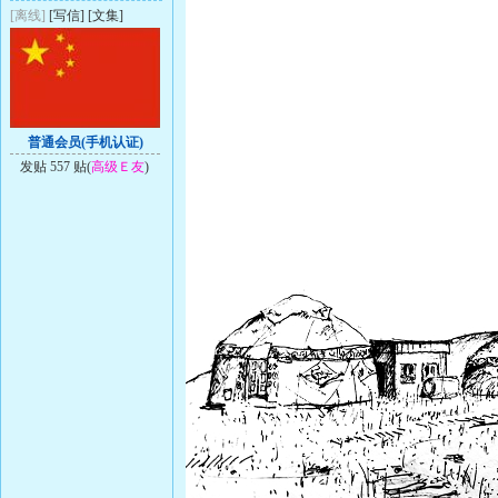
[离线]
[
写信
]
[
文集
]
普通会员(手机认证)
发贴 557 贴(
高级Ｅ友
)