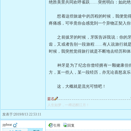
绝胜美景共同欢呼雀跃……突然明白：如此绝
想着这些旅途中的历程的时候，我便觉得种
疼痛感，可毕竟你会感觉到一个异物正契入你
之前拔牙的时候，牙医告诉我说：你的牙齿
齿，又或者告别一段旅程……有人说旅行就
时候，我突然觉得旅行就是不断地去经历和体
种牙是为了纪念你曾经拥有一颗健康但你却
方，某一些人，某一段经历，亦无论喜怒哀乐
这，大概就是流光可惜吧！
人生如梦，一樽还酹江月！
发表于∶2019/8/13 22:53:11
ppbear
引用
回复