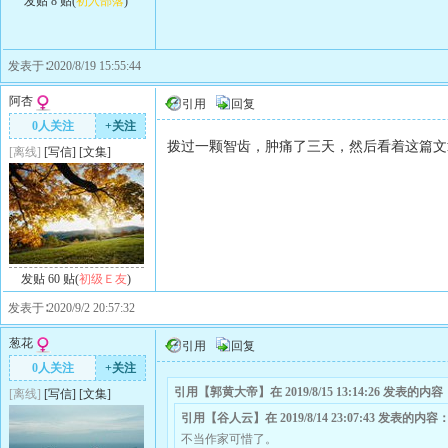
发贴 8 贴(
初入部落
)
发表于∶2020/8/19 15:55:44
阿杏
引用
回复
0人关注
+关注
拨过一颗智齿，肿痛了三天，然后看着这篇文
[离线]
[
写信
]
[
文集
]
发贴 60 贴(
初级Ｅ友
)
发表于∶2020/9/2 20:57:32
葱花
引用
回复
0人关注
+关注
引用【郭黄大帝】在 2019/8/15 13:14:26 发表的内容
[离线]
[
写信
]
[
文集
]
引用【谷人云】在 2019/8/14 23:07:43 发表的内容
不当作家可惜了。