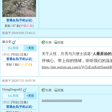
普通会员(手机认证)
发贴 147 贴(
中级Ｅ友
)
发表于∶2019/10/6 23:44:12
极点变
引用
回复
0人关注
+关注
关于人性，月亮与六便士说道“
人最原始的
[离线]
[
写信
]
[
文集
]
普通会员(手机认证)
伴倾心。带上你的情绪，听听我们的温
发贴 3 贴(
初入部落
)
https://mp.weixin.qq.com/s/VyTnEozKultNaun
发表于∶2020/7/23 10:05:39
FlyingDragon02
引用
回复
0人关注
+关注
66666666666666666666666
[离线]
[
写信
]
[
文集
]
普通会员(手机认证)