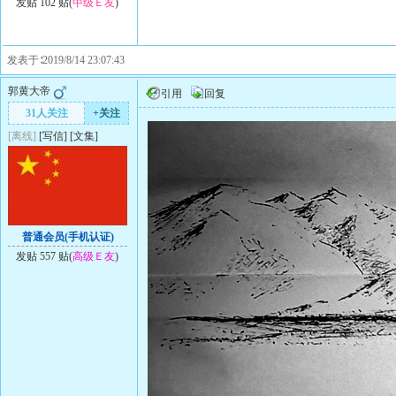
发贴 102 贴(
中级Ｅ友
)
发表于∶2019/8/14 23:07:43
郭黄大帝
引用
回复
31人关注
+关注
[离线]
[
写信
]
[
文集
]
普通会员(手机认证)
发贴 557 贴(
高级Ｅ友
)