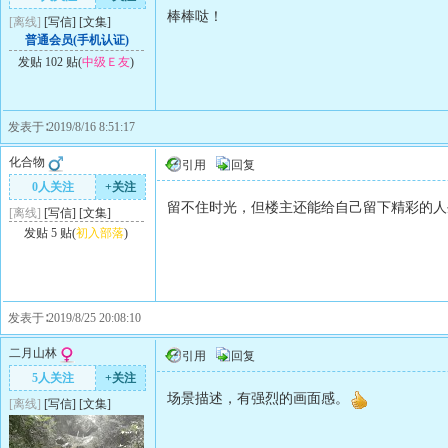
棒棒哒！
[离线]
[
写信
]
[
文集
]
普通会员(手机认证)
发贴 102 贴(
中级Ｅ友
)
发表于∶2019/8/16 8:51:17
化合物
引用
回复
0人关注
+关注
留不住时光，但楼主还能给自己留下精彩的人
[离线]
[
写信
]
[
文集
]
发贴 5 贴(
初入部落
)
发表于∶2019/8/25 20:08:10
二月山林
引用
回复
5人关注
+关注
场景描述，有强烈的画面感。
[离线]
[
写信
]
[
文集
]