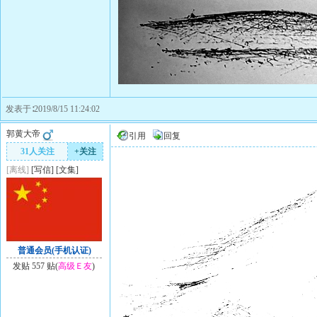
发表于∶2019/8/15 11:24:02
郭黄大帝
引用
回复
31人关注
+关注
[离线]
[
写信
]
[
文集
]
普通会员(手机认证)
发贴 557 贴(
高级Ｅ友
)