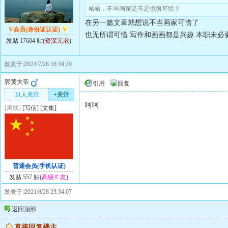
哈哈，不当画家是不是也很可惜？
在另一篇文章就想说不当画家可惜了
V会员(身份证认证)
也无所谓可惜 写作和画画都是兴趣 本职未必
发贴 17604 贴(
资深元老
)
发表于∶2021/7/28 16:34:29
郭黄大帝
引用
回复
31人关注
+关注
呵呵
[离线]
[
写信
]
[
文集
]
普通会员(手机认证)
发贴 557 贴(
高级Ｅ友
)
发表于∶2021/8/28 23:34:07
返回顶部
直接回复楼主