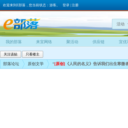
欢迎来到E部落，您当前状态：游客。
登录
|
注册
活动
我的部落
来宜网络
聚活动
供应链
宜优
关注该贴
只看楼主
部落论坛
原创文学
*
[原创]
《人民的名义》告诉我们出生寒微