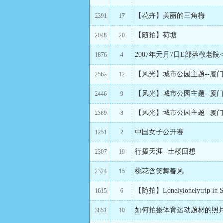
【花卉】美丽的三角梅
2391
17
【随拍】荷塘
2048
20
2007年元月7日E部落敬老院
1876
4
【风光】城市公园主题--厦
2562
12
【风光】城市公园主题--厦
2446
9
【风光】城市公园主题--厦
2389
8
中国女子公开赛
1251
2
行摄天涯--土楼回想
2307
19
桃花含笑舞春风
2324
15
【随拍】Lonelylonelytrip in S
1615
6
如何拍摄体育运动题材的照片
3851
10