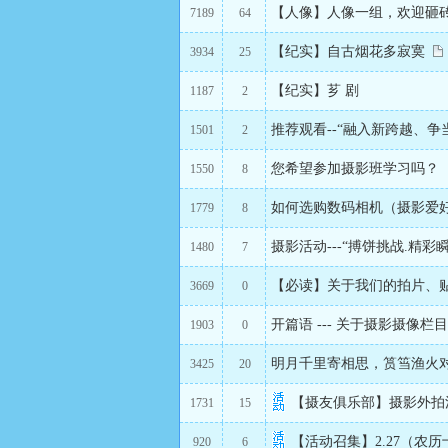
【人像】人像一组，欢迎砸
7189
64
【纪实】自古烟花多寂寞
3934
25
【纪实】芗 剧
1187
2
推荐观看--“融入新跨越、争
1501
2
您希望参加摄影班学习吗？
1550
8
如何选购数码相机（摄影爱
1779
8
摄影活动---“搏饼挑战.精
1480
7
【必读】关于我们的拍片、
3669
0
开篇语 --- 关于摄影摄像栏
1903
0
明月千里寄相思，筼筜渔火
3425
20
【摄友俱乐部】摄影外拍
1731
15
【活动召集】2.27（农
920
6