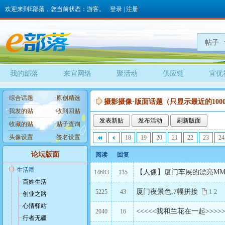
欢迎来到E部落，您当前状态：游客。
登录
|
注册
帖子
我的部落
来宜网络
聚活动
供应链
宜优
·
综合话题
·
原创精选
摄影摄像·版面话题（只显示最近的100
·
我发的贴
·
收到回贴
发表新贴
发布活动
刷新版面
·
收藏的贴
·
贴子查询
·
头像设置
·
签名设置
18
19
20
21
22
23
24
论坛版面
阅读
回复
生活圈
【人像】厦门车展的漂亮MM
14683
135
百姓生活
厦门夜景色,7幅拼接
5225
43
1
2
创业之路
心情驿站
<<<<<我和兰花在一起>>>>
2040
16
行者无疆