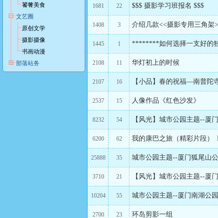
饕餮美食
$$$ 摄影学习班报名 $$$
1681
22
文艺圈
介绍几款<<摄影专用三角架>
1408
3
原创文学
摄影摄像
********如何选择一支好的独
1445
1
书画动漫
华灯初上的时候
2108
11
部落站务
【小品】春的祝福—南普陀
2107
16
人像作品《红色沙发》
2537
15
【风光】城市公园主题--厦
8232
54
我的康巴之旅（精彩片段）
6200
62
城市公园主题--厦门狐尾山
25888
35
【风光】城市公园主题--厦
3710
21
城市公园主题--厦门南湖公
10204
55
环岛剪影一组
2700
23