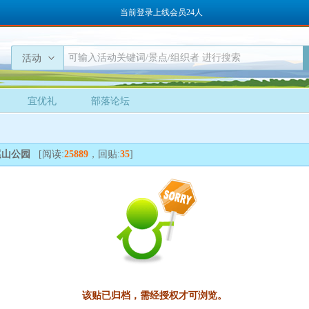
当前登录上线会员24人
活动
宜优礼
部落论坛
尾山公园
[阅读:
25889
，回贴:
35
]
该贴已归档，需经授权才可浏览。