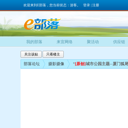
欢迎来到E部落，您当前状态：游客。
登录
|
注册
我的部落
来宜网络
聚活动
供应链
关注该贴
只看楼主
部落论坛
摄影摄像
*
[原创]
城市公园主题--厦门狐