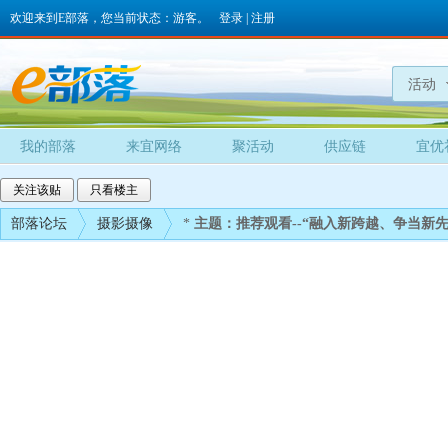
欢迎来到E部落，您当前状态：游客。
登录
|
注册
活动
我的部落
来宜网络
聚活动
供应链
宜优
关注该贴
只看楼主
部落论坛
摄影摄像
*
主题：推荐观看--“融入新跨越、争当新