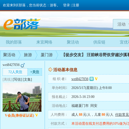
欢迎来到E部落，您当前状态：游客。
登录
|
注册
活动
我的部落
来宜网络
聚活动
供应链
宜优
聚活动
旅游
厦门游
【徒步交友】 汪前峡谷野炊穿越沙溪
wei8427056
活动基本信息
72人关注
+关注
组 织 者∶
wei8427056
[离线]
[
写信
]
[
文集
]
举办时间∶
2026/5/17(星期日) 上午8:00
报名截止∶
2026-5-16 23:00
活动地点∶
福建厦门市 同安
人均费用：
成人
88
元/人，儿童
80
元/人
付款常见
V会员(身份证认证)
付款方式：
本活动需在线支付总费用的10%做为