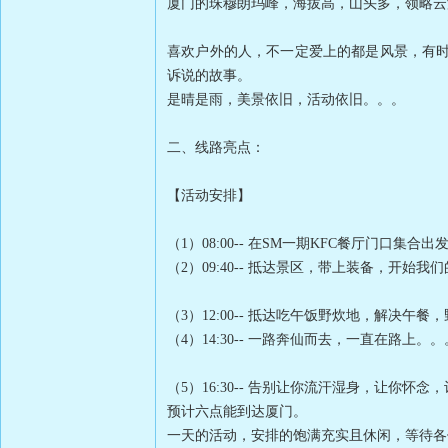
厦门的珠穆朗玛峰，海拔高，山头多，领略云
喜欢户外的人，不一定爱上的都是风景，有
诉说的故事。
是晴是雨，美景依旧，活动依旧。。。
二、线路亮点：
【活动安排】
（
1
）
08:00--
在
SM
一期
KFC
餐厅门口集合出
（
2
）
09:40--
抵达景区，带上装备，开始我们
（
3
）
12:00--
抵达吃午饭野炊地，解决午餐，
（
4
）
14:30-- 一路奔仙而去
，一直在路上。。
（
5
）
16:30--
告别让你流汗湿身，让你怀念，
预计六点
能到达厦门。
一天的活动，安排的饱满充实且休闲，等待各