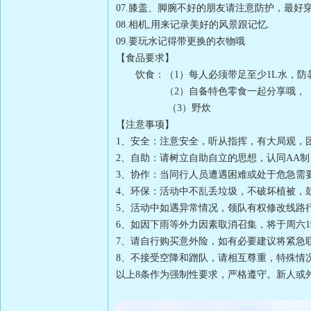
07.膝盖、脚腕不好的朋友请注意防护，最
08.相机,用来记录美好的风景跟记忆.
09.要玩水记得带更换的衣物哦
【食品要求】
饮食：（1）每人必须带足至少1L水，防
（2）自备特色零食一起分享哦，
（3）野炊
【注意事项】
1、安全：注意安全，听从指挥，有大局观
2、自助：请树立自助自立的思想，认同AA
3、协作：当同行人员遭遇困难或处于危急
4、环保：活动中不乱丢垃圾，不破坏植被
5、活动中如遇异常情况，领队有权修改线路
6、如因下雨等外力因素取消召集，将于周六1
7、请自行购买意外险，如有必要建议将紧
8、不接受空降和蹭队，请相互尊重，特殊情
以上8条作为强制性要求，严格遵守。新人或