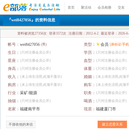
首页
|
聚活动
|
会员相册
|
交友
|
『wei8427056』的资料信息
资料被浏览27356次
|
登录3572次
|
注册日期：2012-4-2
|
最近登录：2026-6-7
帐号：
wei8427056
(男)
类型：
会员
[身份证/手机
生日：
{只对注册会员公开}
学历：
{只对注册会员公开}
星座：
{只对注册会员公开}
血型：
{只对注册会员公开}
身高：
{只对注册会员公开}
体重：
{只对注册会员公开}
收入：
{未上传生活照,此项不显示}
婚姻：
{未上传生活照,此项
购房：
{未上传生活照,此项不显示}
购车：
{未上传生活照,此项
行业：
采矿/能源
职务：
{只对注册会员公开}
抽烟：
{只对注册会员公开}
喝酒：
{只对注册会员公开}
老家：
福建南平市
现居：
福建厦门市
不接收他的来信
建立恋爱关系