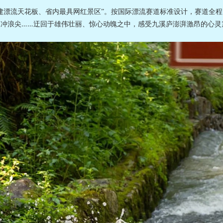
按国际漂流赛道标准设计，赛道全程
建漂流天花板、省内最具网红景区”。
冲浪尖……迂回于雄伟壮丽、惊心动魄之中，感受九溪庐澎湃激昂的心灵