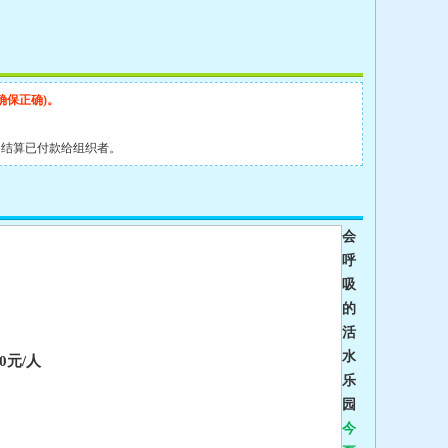
确保正确)。
动结算已付款给组织者。
会
呼
吸
的
活
水
0元/人
乐
园
今