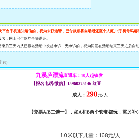
及平台手机通知短信的，视为未获邀请，已付款项将自动退还至个人账户(手机号码请
报名，网上已付款均全额退还。
结束后三天内从已报名活动中发起申诉；无申诉的，视为同意在活动结束三天之后自
碑
(0)
九溪庐漂流
直通车：10人起铁发
【报名电话/微信】15960275146 红豆
298
成人：
元/人
【套票A/B二选一】，如A和B两个套餐都玩，需另补6
1.0米以下儿童：168元/人