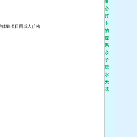
夏
必
打
卡
需体验项目同成人价格
的
森
系
亲
子
玩
水
天
花