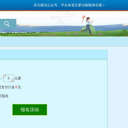
关注微信公众号，平台各项主要功能随身在握 »
；
儿童
需支付订金
0
元
可报名
报名活动