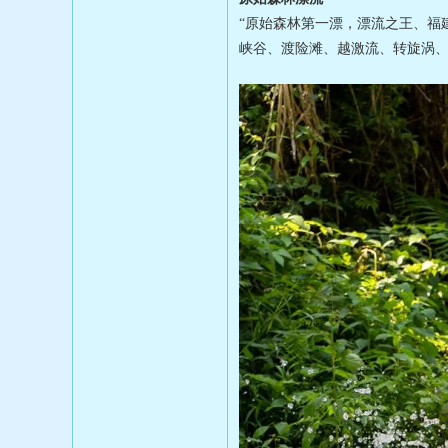
“原始森林第一漂，漂流之王、福
峡谷、渡险滩、越激流、转旋涡、