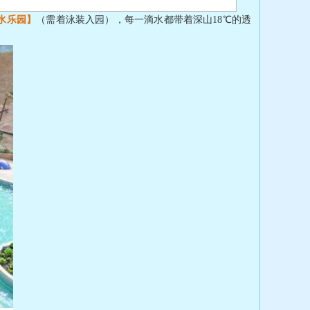
水乐园】
（需着泳装入园）
，每一滴水都带着深山18℃的透