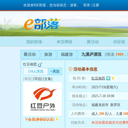
欢迎来到E部落，您当前状态：游客。
登录
|
注册
我的部落
来宜网络
聚活动
供应链
聚活动
旅游
福建游
九溪庐漂流
[阅读:
1909
，
红豆相思
活动基本信息
134人关注
+关注
组 织 者∶
红豆相思
[离线]
[
写信
]
[
文集
]
举办时间∶
2025/7/19(星期六)
报名截止∶
2025-7-18 18:00
活动地点∶
福建龙岩市 新罗区
人均费用：
成人
298
元/人，儿童
16
V会员(身份证认证)
付款方式：
本活动需在线支付总费用