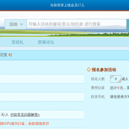
当前登录上线会员17人
活动
宜优礼
部落论坛
回复:
0
]
报名参加活动
报名人数
成人
费用估算
总计
0
元，
联系手机
请先登录方
8
元/人
付款常见问题解答»
的10%做为订金，余款现场支付