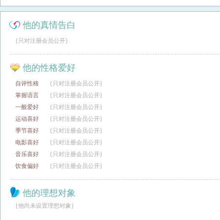
他的真情告白
{只对注册会员公开}
他的性格爱好
自评性格
{只对注册会员公开}
掌握语言
{只对注册会员公开}
一般爱好
{只对注册会员公开}
运动喜好
{只对注册会员公开}
季节喜好
{只对注册会员公开}
电影喜好
{只对注册会员公开}
音乐喜好
{只对注册会员公开}
饮食偏好
{只对注册会员公开}
他的理想对象
{他尚未设置理想对象}