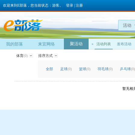
欢迎来到E部落，您当前状态：游客。
登录
|
注册
活动
聚活动
我的部落
来宜网络
»
活动列表
发布活动
体育
(0)
排序方式
全部
足球
(0)
篮球
(0)
羽毛球
(0)
乒乓球
(0)
暂无相