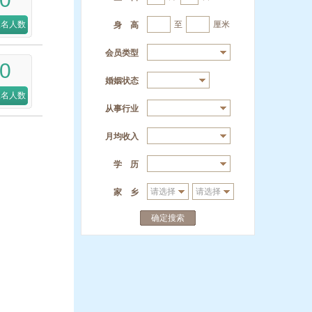
报名人数
至
厘米
身 高
会员类型
0
婚姻状态
报名人数
从事行业
月均收入
学 历
家 乡
确定搜索