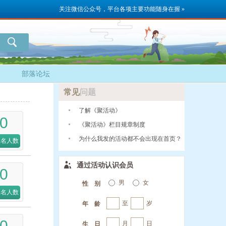
关注微信公众号，平台各项主要功能随身在握 »
部落论坛
常见
问题
了解《聚活动》
0
《聚活动》栏目规章制度
为什么我发的活动都不会出现在首页？
报名人数
通过活动认识会员
0
男
女
性 别
报名人数
至
岁
年 龄
0
月
日
生 日