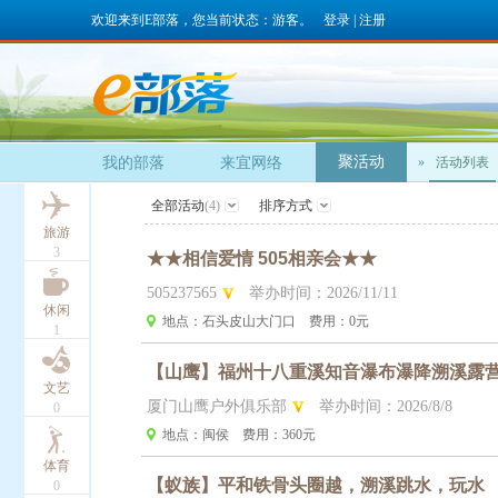
欢迎来到E部落，您当前状态：游客。
登录
|
注册
聚活动
我的部落
来宜网络
»
活动列表
全部活动
(4)
排序方式
旅游
3
★★相信爱情 505相亲会★★
505237565
举办时间：2026/11/11
休闲
地点：石头皮山大门口
费用：0元
1
【山鹰】福州十八重溪知音瀑布瀑降溯溪露
文艺
厦门山鹰户外俱乐部
举办时间：2026/8/8
0
地点：闽侯
费用：360元
体育
【蚁族】平和铁骨头圈越，溯溪跳水，玩水
0