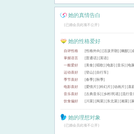
她的真情告白
{已婚会员此项不公开}
她的性格爱好
自评性格
[性格外向] [活泼开朗] [幽默] [成
掌握语言
[普通话] [英语]
一般爱好
[美食] [唱歌] [电影] [音乐] [电
运动喜好
[登山] [自行车]
季节喜好
[春季] [秋季]
电影喜好
[爱情片] [科幻片] [动画片] [喜剧
音乐喜好
[古典音乐] [乡村/民谣] [流行音
饮食偏好
[川菜] [闽菜] [东北菜] [湘菜] [
她的理想对象
{已婚会员此项不公开}