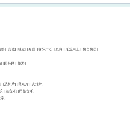
熟] [真诚] [独立] [倔强] [交际广泛] [豪爽] [乐观向上] [快言快语]
脑] [因特网] [旅游]
] [恐怖片] [悬疑片] [灾难片]
乐] [轻音乐] [民族音乐]
家常]