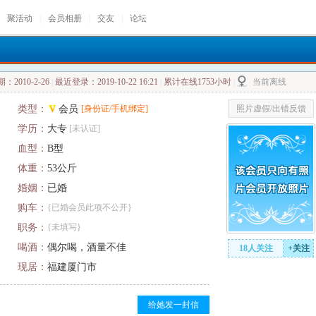
聚活动
|
会员相册
|
交友
|
论坛
2010-2-26
|
最近登录：2019-10-22 16:21
|
累计在线1753小时
|
当前离线
类型：
会员
[身份证/手机绑定]
照片虚假/出错反馈
学历：
大专
[未认证]
血型：
B型
体重：
53公斤
婚姻：
已婚
购车：
{已婚会员此项不公开}
职务：
{未填写}
喝酒：
偶尔喝，酒量不佳
18人关注
+关注
现居：
福建厦门市
给她发一封信