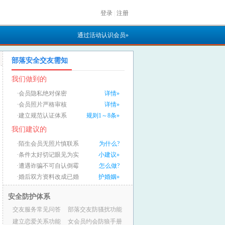
登录
|
注册
通过活动认识会员»
部落安全交友需知
我们做到的
·会员隐私绝对保密
详情»
·会员照片严格审核
详情»
·建立规范认证体系
规则1～8条»
我们建议的
·陌生会员无照片慎联系
为什么?
·条件太好切记眼见为实
小建议»
·遭遇诈骗不可自认倒霉
怎么做?
·婚后双方资料改成已婚
护婚姻»
安全防护体系
交友服务常见问答
部落交友防骚扰功能
建立恋爱关系功能
女会员约会防狼手册