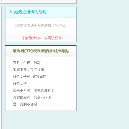
她最近组织的活动
{目前没有该会员发布组织的活动}
了解聚活动»
查看该栏目»
最近她在论坛发表的原创推荐贴
·
五月，午夜，随写
·
宝妈不美，宝宝很萌
·
好色女子三--姹紫嫣红
·
好色女子
·
如果不坚强，懦弱给谁看？
·
其实很寂寞，只是不想说
·
爱，真的不容易