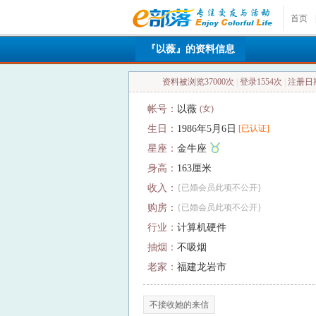
首页
|
『以薇』的资料信息
资料被浏览37000次
|
登录1554次
|
注册日期：
帐号：
以薇
(女)
生日：
1986年5月6日
[已认证]
星座：
金牛座
身高：
163厘米
收入：
{已婚会员此项不公开}
购房：
{已婚会员此项不公开}
行业：
计算机硬件
抽烟：
不吸烟
老家：
福建龙岩市
不接收她的来信