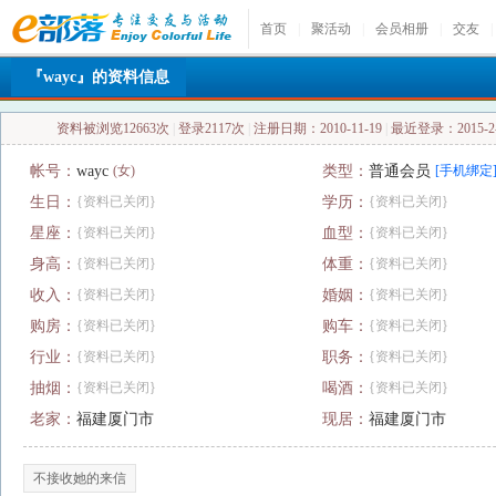
首页
|
聚活动
|
会员相册
|
交友
|
『wayc』的资料信息
资料被浏览12663次
|
登录2117次
|
注册日期：2010-11-19
|
最近登录：2015-2-2
帐号：
wayc
(女)
类型：
普通会员
[手机绑定
生日：
{资料已关闭}
学历：
{资料已关闭}
星座：
{资料已关闭}
血型：
{资料已关闭}
身高：
{资料已关闭}
体重：
{资料已关闭}
收入：
{资料已关闭}
婚姻：
{资料已关闭}
购房：
{资料已关闭}
购车：
{资料已关闭}
行业：
{资料已关闭}
职务：
{资料已关闭}
抽烟：
{资料已关闭}
喝酒：
{资料已关闭}
老家：
福建厦门市
现居：
福建厦门市
不接收她的来信