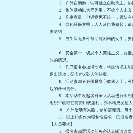
1
、户外自助游，认可独立自助为主、热
2
、集体活动以大局为重，不搞个人主义
3
、凡事商量，但遇意见不统一，领队有
4
、绿色环保文明，人人从自我做起，请
警送纠
5
、男生应无条件帮助有困难的女生，要
6
、安全第一，切忌个人英雄主义，要量
队的情况。
7
、凡已报名参加活动者，特殊情况未能
退出活动；②支付
5
元
/
人等待费。
8
、活动参加者必须是身心健康人士，有
起的任何责任。
9
、本活动中发起者对全队活动进行组织
组织中收取任何费用或盈利，亦不构成发起人
10
、户外活动有风险，参加需谨慎。每个
11
、以上
10
条作为强制性要求，已报名者
【人员要求】
1
、报名参加群活动前务必认真阅读该次