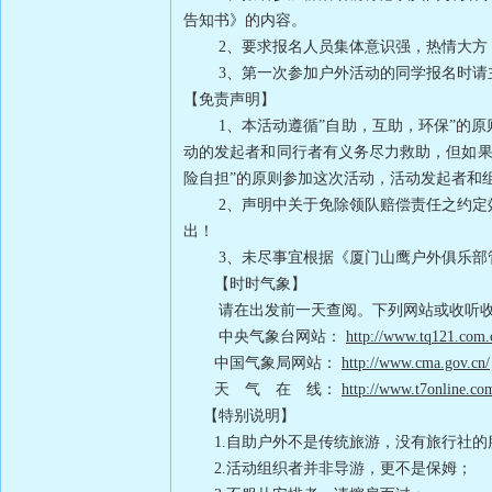
告知书》的内容。
2
、要求报名人员集体意识强，热情大方
3
、第一次参加户外活动的同学报名时请
【免责声明】
1
、本活动遵循
”
自助，互助，环保
”
的原
动的发起者和同行者有义务尽力救助，但如
险自担
”
的原则参加这次活动，活动发起者和
2
、声明中关于免除领队赔偿责任之约定
出！
3
、未尽事宜根据《厦门山鹰户外俱乐部
【时时气象】
请在出发前一天查阅。下列网站或收听
中央气象台网站：
http://www.tq121.com.
中国气象局网站：
http://www.cma.gov.cn/
天 气 在 线：
http://www.t7online.co
【特别说明】
1.
自助户外不是传统旅游，没有旅行社的
2.
活动组织者并非导游，更不是保姆；