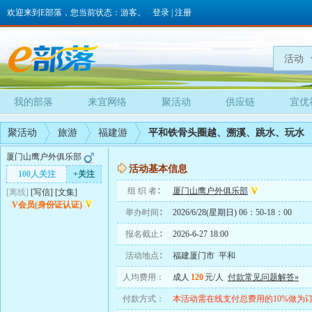
欢迎来到E部落，您当前状态：游客。
登录
|
注册
活动
我的部落
来宜网络
聚活动
供应链
宜优
聚活动
旅游
福建游
平和铁骨头圈越、溯溪、跳水、玩水
厦门山鹰户外俱乐部
活动基本信息
100人关注
+关注
组 织 者∶
厦门山鹰户外俱乐部
[离线]
[
写信
]
[
文集
]
V会员(身份证认证)
举办时间∶
2026/6/28(星期日) 06：50-18：00
报名截止∶
2026-6-27 18:00
活动地点∶
福建厦门市 平和
人均费用：
成人
120
元/人
付款常见问题解答»
付款方式：
本活动需在线支付总费用的10%做为