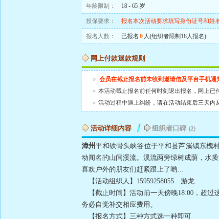
年龄限制：
18 - 65 岁
投保要求：
报名本次活动要求填写身份证号和姓
报名人数：
已报名
0
人(组织者限制18人报名)
网上付款退款规则
»
会员在截止报名前未收到邀请信及平台手机通
»
本活动截止报名前任何时刻退出报名，网上已
»
活动过程中遇上纠纷，请在活动结束后三天内
活动详细内容
组织者口碑
(2)
漳州
平和铁骨头峡谷位于平和县芦溪镇东槐
动闻名的山间溪流
。溪流两旁绿树成荫，水质
喜欢户外的朋友们赶紧跟上了哟
...
【活动组织人】
15959258055
游龙
【截止时间】活动前一天傍晚
18:00
，超过
务必自觉补交相应费用。
【报名方式】三种方式选一种即可