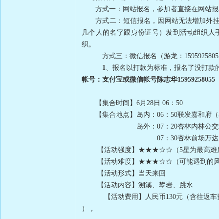
方式一：网站报名，参加者直接在网站报
方式二：短信报名，因网站无法增加外挂
几个人的名字跟身份证号）发到活动组织人
织。
方式三：微信报名（游龙：
1595925805
1
、报名以打款为标准，报名了没打款
帐号：支付宝或微信帐号陈志华
15959258055
【集合时间】
6
月
28
日
06
：
50
【集合地点】岛内：
06
：
50
联发嘉和府（
岛外：
07
：
20
杏林内林公交
07
：
30
杏林前场万达
【活动强度】
★★★☆☆
（
5
星为最高难
【活动难度】
★
★
★
☆☆
（可能遇到的
【活动形式】当天来回
【活动内容】溯溪、攀岩、跳水
【活动费用】人民币
130
元（含往返车
），