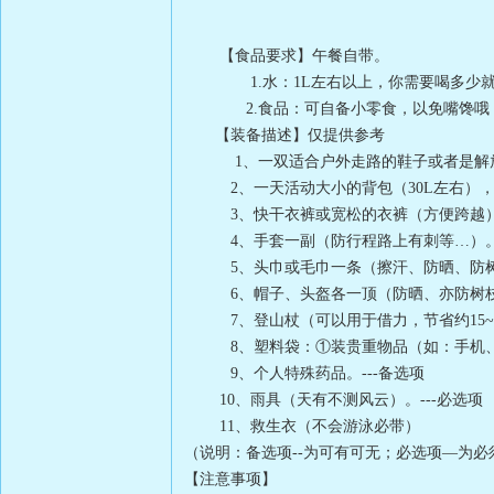
【食品要求】午餐自带。
1.
水：
1L
左右以上，你需要喝多少
2.
食品：可自备小零食，以免嘴馋哦
【装备描述】仅提供参考
1
、一双适合户外走路的鞋子或者是解
2
、一天活动大小的背包（
30L
左右）
3
、快干衣裤或宽松的衣裤（方便跨越
4
、手套一副（防行程路上有刺等
…
）
5
、头巾或毛巾一条（擦汗、防晒、防
6
、帽子、头盔各一顶（防晒、亦防树
7
、登山杖（可以用于借力，节省约
15
8
、塑料袋：①装贵重物品（如：手机
9
、个人特殊药品。
---
备选项
10
、雨具（天有不测风云）。
---
必选项
11
、救生衣（不会游泳必带）
（说明：备选项
--
为可有可无；必选项
—
为必
【注意事项】