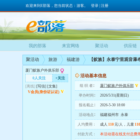
欢迎来到E部落，您当前状态：游客。
登录
|
注册
我的部落
来宜网络
聚活动
供应链
聚活动
旅游
福建游
【蚁族】永泰宁里观音瀑
厦门蚁族户外俱乐部
活动基本信息
0人关注
+关注
组 织 者∶
厦门蚁族户外俱乐部
[离线]
[
写信
]
[
文集
]
V会员(身份证认证)
举办时间∶
2026/5/31(星期日)
报名截止∶
2026-5-30 18:00
活动地点∶
福建福州市 永泰
人均费用：
成人
110
元/人，儿童
11
付款方式：
本活动需在线支付总费用