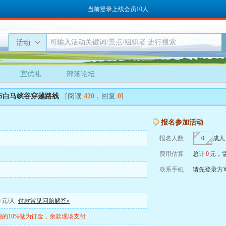
当前登录上线会员10人
活动
宜优礼
部落论坛
布白马峡谷穿越路线
[阅读:
420
，回复:
0
]
报名参加活动
报名人数
成人
费用估算
总计
0
元，
联系手机
请先登录方
0
元/人
付款常见问题解答»
的10%做为订金，余款现场支付