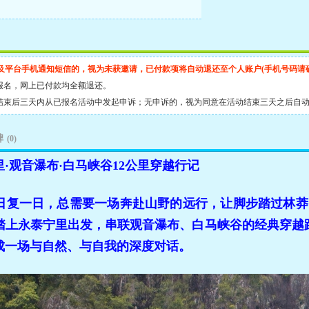
及平台手机通知短信的，视为未获邀请，已付款项将自动退还至个人账户(手机号码请
报名，网上已付款均全额退还。
结束后三天内从已报名活动中发起申诉；无申诉的，视为同意在活动结束三天之后自
碑
(0)
·观音瀑布·白马峡谷12公里穿越行记
日复一日，总需要一场奔赴山野的远行，让脚步踏过林莽
上永泰宁里出发，串联观音瀑布、白马峡谷的经典穿越路线
成一场与自然、与自我的深度对话。