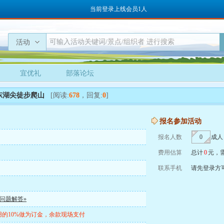
当前登录上线会员1人
活动
宜优礼
部落论坛
东湖尖徒步爬山
[阅读:
678
，回复:
0
]
报名参加活动
报名人数
成人
费用估算
总计
0
元，
联系手机
请先登录方
问题解答»
的10%做为订金，余款现场支付