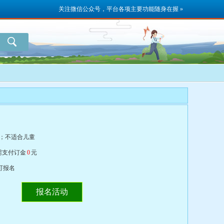
关注微信公众号，平台各项主要功能随身在握 »
；
不适合
儿童
需支付订金
0
元
可报名
报名活动