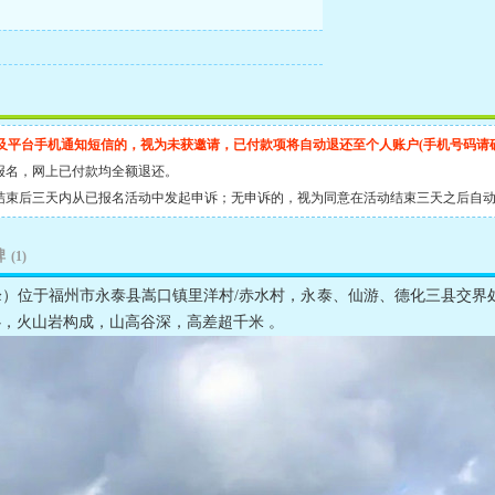
及平台手机通知短信的，视为未获邀请，已付款项将自动退还至个人账户(手机号码请
报名，网上已付款均全额退还。
结束后三天内从已报名活动中发起申诉；无申诉的，视为同意在活动结束三天之后自
碑
(1)
福州市永泰县嵩口镇里洋村/赤水村，永泰、仙游、德化三县交界处 。海拔
，火山岩构成，山高谷深，高差超千米 。