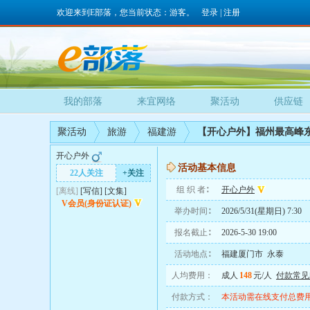
欢迎来到E部落，您当前状态：游客。
登录
|
注册
我的部落
来宜网络
聚活动
供应链
聚活动
旅游
福建游
【开心户外】福州最高峰
开心户外
活动基本信息
22人关注
+关注
组 织 者∶
开心户外
[离线]
[
写信
]
[
文集
]
V会员(身份证认证)
举办时间∶
2026/5/31(星期日) 7:30
报名截止∶
2026-5-30 19:00
活动地点∶
福建厦门市 永泰
人均费用：
成人
148
元/人
付款常见
付款方式：
本活动需在线支付总费用