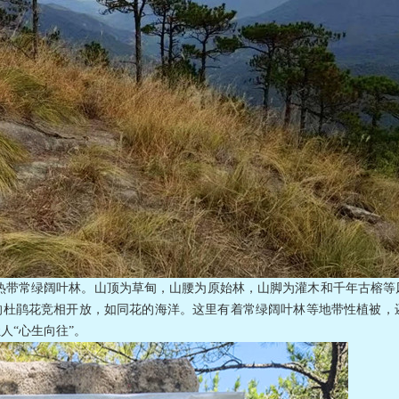
绿阔叶林。山顶为草甸，山腰为原始林，山脚为灌木和千年古榕等风
的杜鹃花竞相开放，如同花的海洋。这里有着常绿阔叶林等地带性植被，
人“心生向往”。