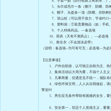
4、手套一副（防行程路上有刺等…）。-
5、头巾或毛巾一条（擦汗、防晒、防树枝
6、帽子、头盔各一顶（防晒、亦防树枝等
7、登山杖（可以用于借力，节省约15~20
8、塑料袋：①装贵重物品（如：手机、
9、个人特殊药品。---备选项
10、雨具（天有不测风云）。---必选项
11、救生衣（不会游泳必带）
（说明：备选项--为可有可无；必选项—为必
【注意事项】
1、户外自助游，认可独立自助为主、热情
2、集体活动以大局为重，不搞个人主义
3、凡事商量，但遇意见不统一，领队有权
4、绿色环保文明，人人从自我做起，请勿
警送纠
5、男生应无条件帮助有困难的女生，要做
6、安全第一，切忌个人英雄主义，要量力