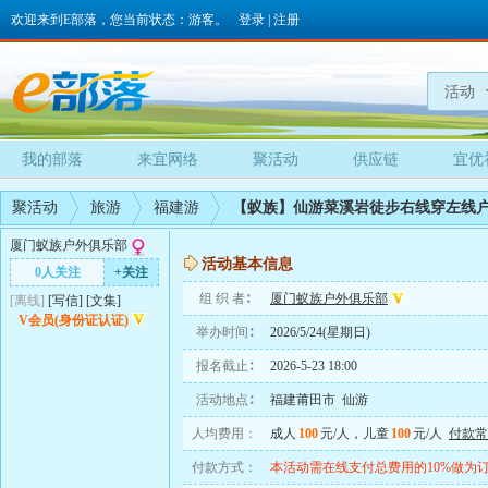
欢迎来到E部落，您当前状态：游客。
登录
|
注册
活动
我的部落
来宜网络
聚活动
供应链
宜优
聚活动
旅游
福建游
【蚁族】仙游菜溪岩徒步右线穿左线
厦门蚁族户外俱乐部
活动基本信息
0人关注
+关注
组 织 者∶
厦门蚁族户外俱乐部
[离线]
[
写信
]
[
文集
]
V会员(身份证认证)
举办时间∶
2026/5/24(星期日)
报名截止∶
2026-5-23 18:00
活动地点∶
福建莆田市 仙游
人均费用：
成人
100
元/人，儿童
100
元/人
付款常
付款方式：
本活动需在线支付总费用的10%做为