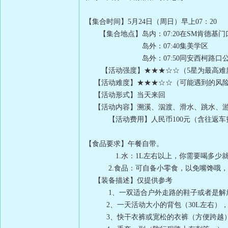
【集合时间】5月24日（周日）早上07：20
【集合地点】岛内：07:20在SM肯德基门口
岛外：07:40集美学区
岛外：07:50同安西柯路口公交
【活动强度】★★★☆☆（5星为最高难
【活动难度】★★★☆☆（可能遇到的风险
【活动形式】当天来回
【活动内容】溯溪、泅渡、滑水、跳水、游
【活动费用】人民币100元（含往返车
【食品要求】午餐自带。
1.水：1L左右以上，你需要喝多少
2.食品：可自备小零食，以免嘴馋哦，花
【装备描述】仅提供参考
1、一双适合户外走路的鞋子或者是解放鞋
2、一天活动大小的背包（30L左右），不
3、快干衣裤或宽松的衣裤（方便跨越），