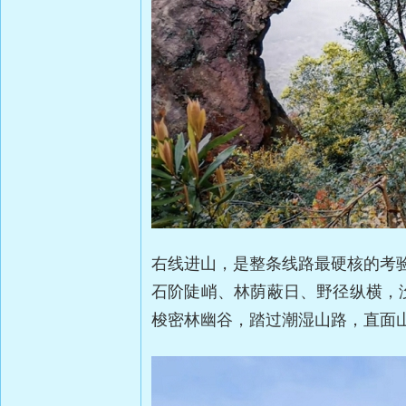
右线进山，是整条线路最硬核的考
石阶陡峭、林荫蔽日、野径纵横，
梭密林幽谷，踏过潮湿山路，直面