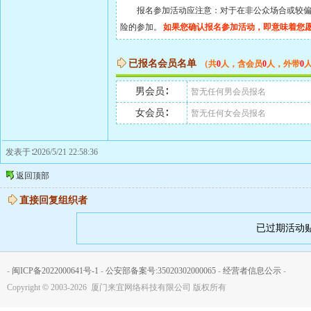
报名参加活动应注意：对于在非公众场合或较偏地
险的参加。
如果您确认报名参加活动，即意味着您
已报名会员名单
（共
0
人，含会员
0
人，外带
0
男会员∶
暂无任何男会员报名
女会员∶
暂无任何女会员报名
发表于∶2026/5/21 22:58:36
返回顶部
直接回复组织者
已过期活动
-
闽ICP备2022000641号-1
-
公安部备案号:35020302000065
-
经营者信息公示
-
Copyright
©
2003-2026 厦门来宜网络科技有限公司 版权所有