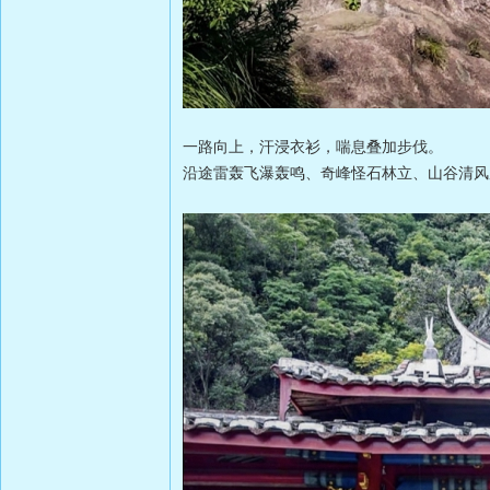
一路向上，汗浸衣衫，喘息叠加步伐。
沿途雷轰飞瀑轰鸣、奇峰怪石林立、山谷清风