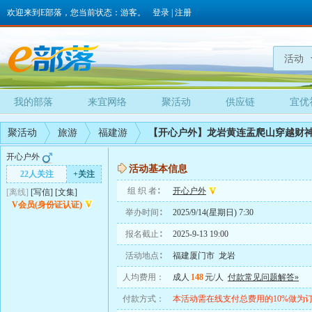
欢迎来到E部落，您当前状态：游客。
登录
|
注册
活动
我的部落
来宜网络
聚活动
供应链
宜优
聚活动
旅游
福建游
【开心户外】龙岩黄连盂爬山穿越财
开心户外
活动基本信息
22人关注
+关注
组 织 者∶
开心户外
[离线]
[
写信
]
[
文集
]
V会员(身份证认证)
举办时间∶
2025/9/14(星期日) 7:30
报名截止∶
2025-9-13 19:00
活动地点∶
福建厦门市 龙岩
人均费用：
成人
148
元/人
付款常见问题解答»
付款方式：
本活动需在线支付总费用的10%做为