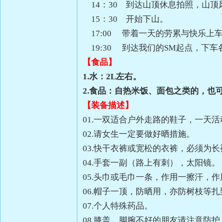
14：30 到达山顶休息拍照，山
15：30 开始下山。
17:00 带着一天的劳累与快乐上
19:30 到达我们的SM起点，下车
【食品】
1.水：2L左右。
2.食品：自热米饭、面包之类的，也
【装备描述】
01.一双适合户外走路的鞋子，一天
02.请女生一定要做好晒措施。
03.快干衣裤或宽松的衣裤，必须
04.手套一副（路上有刺），太阳镜
05.头巾或毛巾一条，作用一擦汗
06.帽子一顶，防晒用，亦防树枝
07.个人特殊药品。
08.膝盖、脚腕不好的朋友请注意