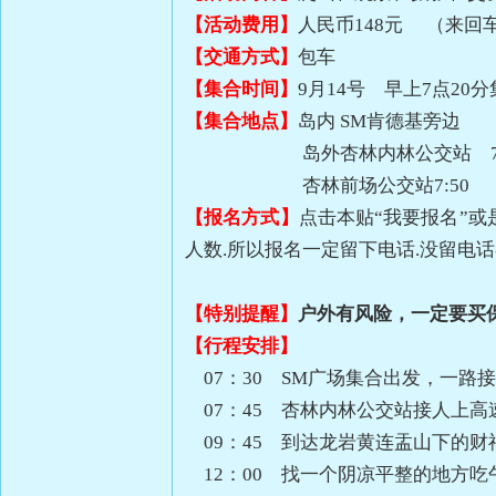
【活动费用】
人民币148元 （来
【交通方式】
包车
【集合时间】
9月14号 早上7点20
【集合地点】
岛内 SM肯德基旁边
岛外杏林内林公交站 7：
杏林前场公交站7:50
【报名方式】
点击本贴“我要报名”或是
人数.所以报名一定留下电话.没留电话
【特别提醒】
户外有风险，一定要买
【行程安排】
07：30 SM广场集合出发，一路
07：45 杏林内林公交站接人上高
09：45 到达龙岩黄连盂山下的财
12：00 找一个阴凉平整的地方吃