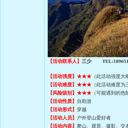
【活动联系人】
三少
TEL:18965
【活动强度】
★★
★
（此活动强度大
【活动难度】
★★
★
（此活动难度为
【风险级别】
★★
★
（可能遇到的危险
【活动性质】
自助游
【活动形式】
穿越
【活动人员】
户外登山爱好者
【活动内容】
爬山、观景、摄影、交