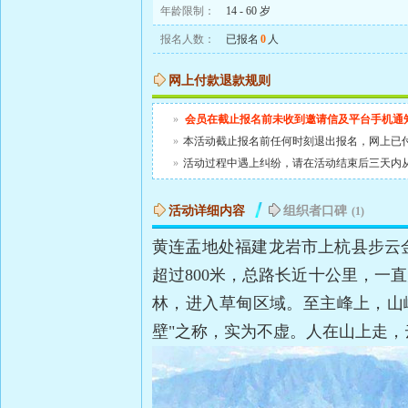
年龄限制：
14 - 60 岁
报名人数：
已报名
0
人
网上付款退款规则
»
会员在截止报名前未收到邀请信及平台手机通
»
本活动截止报名前任何时刻退出报名，网上已
»
活动过程中遇上纠纷，请在活动结束后三天内
活动详细内容
组织者口碑
(1)
黄连盂地处福建龙岩市上杭县步云
超过800米，总路长近十公里，一
林，进入草甸区域。至主峰上，山
壁"之称，实为不虚。人在山上走