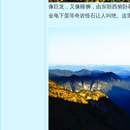
像巨龙，又像睡狮，由东朝西俯卧
金龟下蛋等奇岩怪石让人叫绝。这里