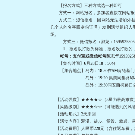
【报名方式】三种方式选一种即可
方式一：网站报名，参加者直接在网站报
方式二：短信报名，因网站无法增加外挂
几个人的名字跟身份证号）发到活动组织人
织。
方式三：微信报名（游龙：
1595925805
1
、报名以打款为标准，报名没打款的
帐号：支付宝或微信帐号陈志华
1595925
【集合时间】
6
月
28
日
18
：
50
分
【集合地点】岛内：
18:50
在
SM
肯德基门
岛外：
19:20
集美同集路
岛外：
19:30
同安西柯路口
【活动强度】★★★★☆（
5
星为最高难度
【风险级别】★★★☆☆（可能遇到的风
【活动形式】
2
天来回
【活动内容】溯溪、徒步、赏景、攀岩、
【活动费用】人民币
220
元（含往返车费，