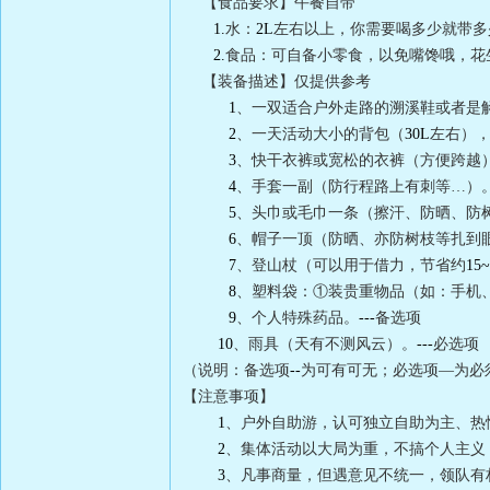
【食品要求】午餐自带
1.
水：
2L
左右以上，你需要喝多少就带
2.
食品：可自备小零食，以免嘴馋哦，花
【装备描述】仅提供参考
1
、一双适合户外走路的溯溪鞋或者是
2
、一天活动大小的背包（
30L
左右）
3
、快干衣裤或宽松的衣裤（方便跨越
4
、手套一副（防行程路上有刺等…）
5
、头巾或毛巾一条（擦汗、防晒、防
6
、帽子一顶（防晒、亦防树枝等扎到
7
、登山杖（可以用于借力，节省约
15
8
、塑料袋：①装贵重物品（如：手机
9
、个人特殊药品。
---
备选项
10
、雨具（天有不测风云）。
---
必选项
（说明：备选项
--
为可有可无；必选项—为必
【注意事项】
1
、户外自助游，认可独立自助为主、热
2
、集体活动以大局为重，不搞个人主义
3
、凡事商量，但遇意见不统一，领队有