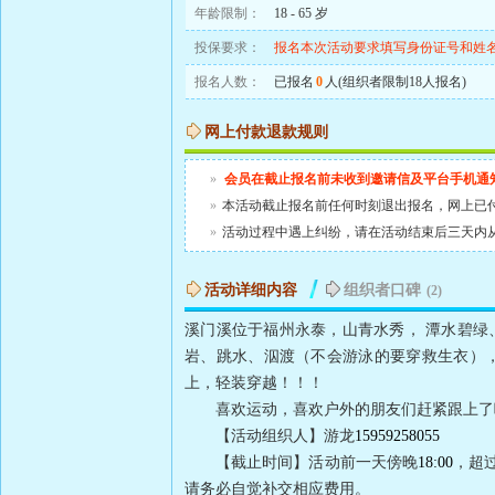
年龄限制：
18 - 65 岁
投保要求：
报名本次活动要求填写身份证号和姓
报名人数：
已报名
0
人(组织者限制18人报名)
网上付款退款规则
»
会员在截止报名前未收到邀请信及平台手机通
»
本活动截止报名前任何时刻退出报名，网上已
»
活动过程中遇上纠纷，请在活动结束后三天内
活动详细内容
组织者口碑
(2)
溪门溪位于福州永泰，山青水秀，
潭水碧绿
岩、跳水、泅渡（不会游泳的要穿救生衣）
上，轻装穿越！！！
喜欢运动，喜欢户外的朋友们赶紧跟上了
【活动组织人】游龙
15959258055
【截止时间】活动前一天傍晚
18:00
，超
请务必自觉补交相应费用。