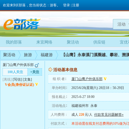
欢迎来到E部落，您当前状态：游客。
登录
|
注册
活动
我的部落
来宜网络
聚活动
供应链
宜优
聚活动
旅游
福建游
【山鹰】永泰溪门溪圈越、攀岩、溯
厦门山鹰户外俱乐部
活动基本信息
100人关注
+关注
组 织 者∶
厦门山鹰户外俱乐部
[离线]
[
写信
]
[
文集
]
V会员(身份证认证)
举办时间∶
2025/6/28(星期六) 28日18：50-29日
报名截止∶
2025-6-27 18:00
活动地点∶
福建福州市 永泰
人均费用：
成人
220
元/人
付款常见问题解答»
付款方式：
本活动需在线支付总费用的10%做为