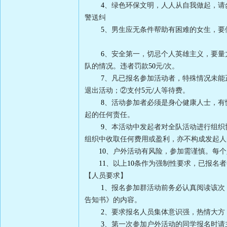
4
、绿色环保文明，人人从自我做起，请
警送纠
5
、男生应无条件帮助有困难的女生，要
6
、安全第一，切忌个人英雄主义，要量
队的情况。违者罚款
50
元
/
次。
7
、凡已报名参加活动者，特殊情况未能
退出活动；②支付
5
元
/
人等待费。
8
、活动参加者必须是身心健康人士，有
起的任何责任。
9
、本活动中发起者对全队活动进行组织
组织中收取任何费用或盈利，亦不构成发起人
10
、户外活动有风险，参加需谨慎。每个
11
、以上
10
条作为强制性要求，已报名者
【人员要求】
1
、报名参加群活动前务必认真阅读该次
告知书》的内容。
2
、要求报名人员集体意识强，热情大方
3
、第一次参加户外活动的同学报名时请