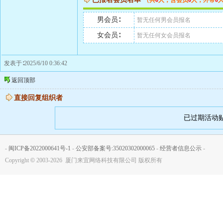
（共
0
人，含会员
0
人，外带
0
男会员∶
暂无任何男会员报名
女会员∶
暂无任何女会员报名
发表于∶2025/6/10 0:36:42
返回顶部
直接回复组织者
已过期活动
-
闽ICP备2022000641号-1
-
公安部备案号:35020302000065
-
经营者信息公示
-
Copyright
©
2003-2026 厦门来宜网络科技有限公司 版权所有