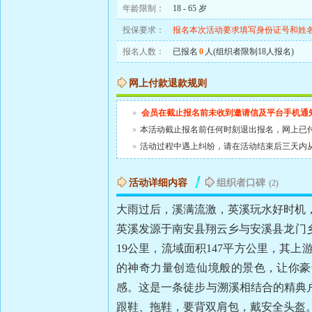
年龄限制：
18 - 65 岁
投保要求：
报名本次活动要求填写身份证号和姓
报名人数：
已报名
0
人(组织者限制18人报名)
网上付款退款规则
»
会员在截止报名前未收到邀请信及平台手机通
»
本活动截止报名前任何时刻退出报名，网上已
»
活动过程中遇上纠纷，请在活动结束后三天内
活动详细内容
组织者口碑
(2)
大雨过后，溪满流激，英溪玩水好时机
英溪发源于南安县翔云乡与安溪县龙门乡
19公里，流域面积147平方公里，其上
的神奇力量创造仙境般的景色，让你豪
感。这是一条徒步与溯溪相结合的精典
跟鞋、拖鞋，要背双肩包，戴安全头盔