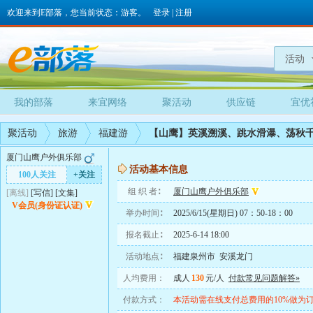
欢迎来到E部落，您当前状态：游客。
登录
|
注册
活动
我的部落
来宜网络
聚活动
供应链
宜优
聚活动
旅游
福建游
【山鹰】英溪溯溪、跳水滑瀑、荡秋
厦门山鹰户外俱乐部
活动基本信息
100人关注
+关注
组 织 者∶
厦门山鹰户外俱乐部
[离线]
[
写信
]
[
文集
]
V会员(身份证认证)
举办时间∶
2025/6/15(星期日) 07：50-18：00
报名截止∶
2025-6-14 18:00
活动地点∶
福建泉州市 安溪龙门
人均费用：
成人
130
元/人
付款常见问题解答»
付款方式：
本活动需在线支付总费用的10%做为