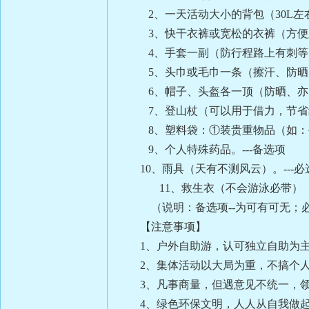
2、一天活动大小的背包（30L左右）
3、快干衣裤或宽松的衣裤（方便跨越
4、手套一副（防行程路上有刺等…）
5、头巾或毛巾一条（擦汗、防晒、防
6、帽子、头盔各一顶（防晒、亦防树
7、登山杖（可以用于借力，节省约15
8、塑料袋：
①
装贵重物品（如：
9、个人特殊药品。---备选项
10、雨具（天有不测风云）。---必
11
、救生衣（不会游泳必带）
（说明：备选项--为可有可无；必
【注意事项】
1、户外自助游，认可独立自助为主
2、集体活动以大局为重，不搞个人
3、凡事商量，但遇意见不统一，领
4、绿色环保文明，人人从自我做起，