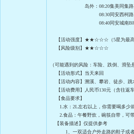
岛外：08:20
集美同集路
08:30
同安西柯路
08:40
同安城南B
【活动强度】★★☆☆☆（5星为最
【风险级别】★★☆☆☆
（可能遇到的风险：车险、跌倒、滑坠
【活动形式】当天来回
【活动内容】溯溪、攀岩、徒步、跳
【活动费用】人民币130元（含往返
【食品要求】
1.水：2L左右以上，你需要喝多
2.食品：午餐野炊，碗筷自带，可带
【装备描述】仅提供参考
1、一双适合户外走路的鞋子或者是解