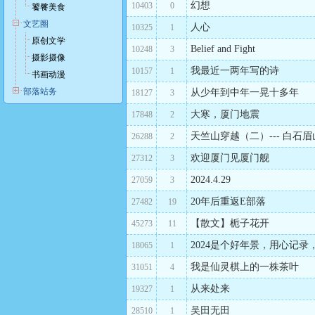
幻想
10403
0
饕餮美食
文艺圈
人心
10325
1
原创文学
Belief and Fight
10248
3
摄影摄像
我最近一两年写的诗
10157
1
书画动漫
部落站务
从少年到中年一晃十多年
18127
3
大寒，厦门地震
17848
2
天竺山穿越（二）--- 白石眉
26288
2
欢迎厦门见厦门舰
27312
3
2024.4.29
27059
3
20年后重返E部落
27482
19
【散文】栀子花开
45273
11
2024是个好年景，用心记录
18065
1
我是仙灵棋上的一株茶叶
31051
4
从来处来
19327
1
吴田无田
28510
1