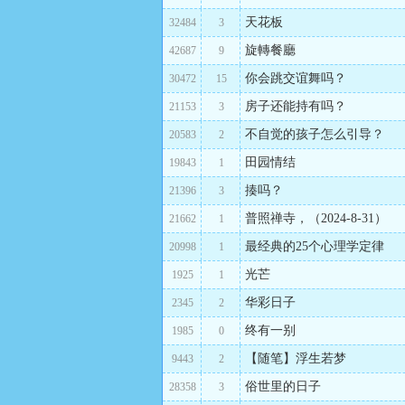
天花板
32484
3
旋轉餐廳
42687
9
你会跳交谊舞吗？
30472
15
房子还能持有吗？
21153
3
不自觉的孩子怎么引导？
20583
2
田园情结
19843
1
揍吗？
21396
3
普照禅寺，（2024-8-31）
21662
1
最经典的25个心理学定律
20998
1
光芒
1925
1
华彩日子
2345
2
终有一别
1985
0
【随笔】浮生若梦
9443
2
俗世里的日子
28358
3