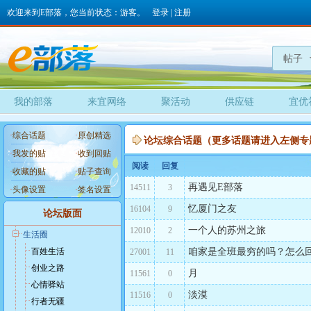
欢迎来到E部落，您当前状态：游客。
登录
|
注册
帖子
我的部落
来宜网络
聚活动
供应链
宜优
·
综合话题
·
原创精选
论坛综合话题（更多话题请进入左侧专
·
我发的贴
·
收到回贴
阅读
回复
·
收藏的贴
·
贴子查询
再遇见E部落
14511
3
·
头像设置
·
签名设置
忆厦门之友
16104
9
论坛版面
一个人的苏州之旅
12010
2
生活圈
百姓生活
咱家是全班最穷的吗？怎么
27001
11
创业之路
月
11561
0
心情驿站
淡漠
11516
0
行者无疆