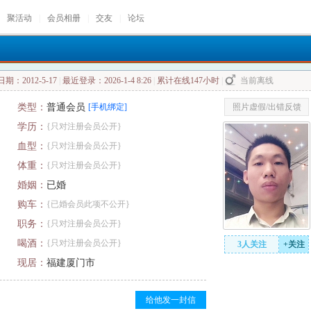
聚活动
|
会员相册
|
交友
|
论坛
期：2012-5-17
|
最近登录：2026-1-4 8:26
|
累计在线147小时
|
当前离线
类型：
普通会员
[手机绑定]
照片虚假/出错反馈
学历：
{只对注册会员公开}
血型：
{只对注册会员公开}
体重：
{只对注册会员公开}
婚姻：
已婚
购车：
{已婚会员此项不公开}
职务：
{只对注册会员公开}
喝酒：
{只对注册会员公开}
3人关注
+关注
现居：
福建厦门市
给他发一封信