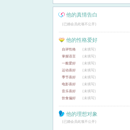
他的真情告白
{已婚会员此项不公开}
他的性格爱好
自评性格
{未填写}
掌握语言
{未填写}
一般爱好
{未填写}
运动喜好
{未填写}
季节喜好
{未填写}
电影喜好
{未填写}
音乐喜好
{未填写}
饮食偏好
{未填写}
他的理想对象
{已婚会员此项不公开}