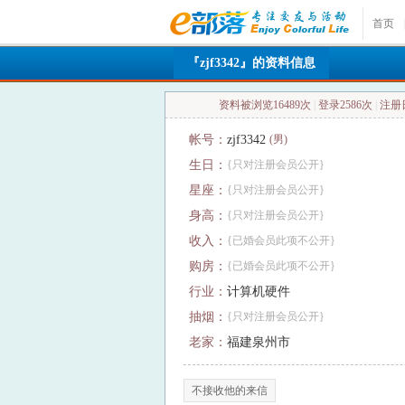
首页
|
『zjf3342』的资料信息
资料被浏览16489次
|
登录2586次
|
注册日
帐号：
zjf3342
(男)
生日：
{只对注册会员公开}
星座：
{只对注册会员公开}
身高：
{只对注册会员公开}
收入：
{已婚会员此项不公开}
购房：
{已婚会员此项不公开}
行业：
计算机硬件
抽烟：
{只对注册会员公开}
老家：
福建泉州市
不接收他的来信