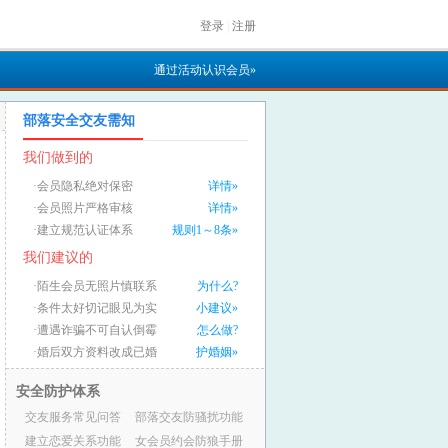
登录
|
注册
通过活动认识会员»
部落安全交友需知
我们做到的
·会员隐私绝对保密
详情»
·会员照片严格审核
详情»
·建立规范认证体系
规则1～8条»
我们建议的
·陌生会员无照片慎联系
为什么?
·条件太好切记眼见为实
小建议»
·遭遇诈骗不可自认倒霉
怎么做?
·婚后双方资料改成已婚
护婚姻»
安全防护体系
交友服务常见问答
部落交友防骚扰功能
建立恋爱关系功能
女会员约会防狼手册