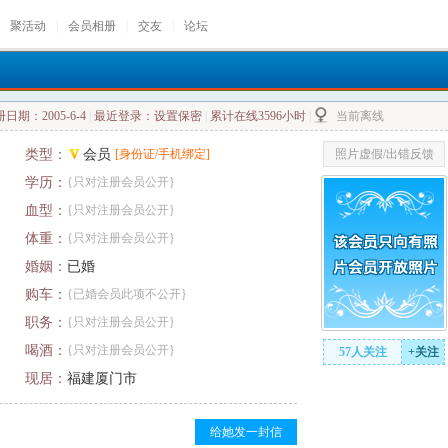
聚活动
|
会员相册
|
交友
|
论坛
日期：2005-6-4
|
最近登录：设置保密
|
累计在线3596小时
|
当前离线
类型：
会员
[身份证/手机绑定]
照片虚假/出错反馈
学历：
{只对注册会员公开}
血型：
{只对注册会员公开}
体重：
{只对注册会员公开}
婚姻：
已婚
购车：
{已婚会员此项不公开}
职务：
{只对注册会员公开}
喝酒：
{只对注册会员公开}
57人关注
+关注
现居：
福建厦门市
给她发一封信