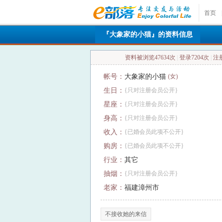
首页
|
『大象家的小猫』的资料信息
资料被浏览47634次
|
登录7204次
|
注册
帐号：
大象家的小猫
(女)
生日：
{只对注册会员公开}
星座：
{只对注册会员公开}
身高：
{只对注册会员公开}
收入：
{已婚会员此项不公开}
购房：
{已婚会员此项不公开}
行业：
其它
抽烟：
{只对注册会员公开}
老家：
福建漳州市
不接收她的来信