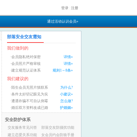
登录
|
注册
通过活动认识会员»
部落安全交友需知
我们做到的
·会员隐私绝对保密
详情»
·会员照片严格审核
详情»
·建立规范认证体系
规则1～8条»
我们建议的
·陌生会员无照片慎联系
为什么?
·条件太好切记眼见为实
小建议»
·遭遇诈骗不可自认倒霉
怎么做?
·婚后双方资料改成已婚
护婚姻»
安全防护体系
交友服务常见问答
部落交友防骚扰功能
建立恋爱关系功能
女会员约会防狼手册