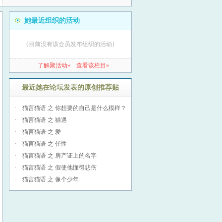
她最近组织的活动
{目前没有该会员发布组织的活动}
了解聚活动»
查看该栏目»
最近她在论坛发表的原创推荐贴
·
猫言猫语 之 你想要的自己是什么模样？
·
猫言猫语 之 猫遇
·
猫言猫语 之 爱
·
猫言猫语 之 任性
·
猫言猫语 之 房产证上的名字
·
猫言猫语 之 假使他懂得悲伤
·
猫言猫语 之 像个少年