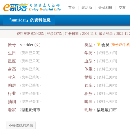
首页
|
聚活动
|
会员相册
|
交友
|
『sunrider』的资料信息
资料被浏览5462次
|
登录787次
|
注册日期：2006-11-8
|
最近登录：2022-11-21
帐号：
sunrider
(女)
类型：
会员
[身份证/手机
生日：
{资料已关闭}
学历：
{资料已关闭}
星座：
{资料已关闭}
血型：
{资料已关闭}
身高：
{资料已关闭}
体重：
{资料已关闭}
收入：
{资料已关闭}
婚姻：
{资料已关闭}
购房：
{资料已关闭}
购车：
{资料已关闭}
行业：
{资料已关闭}
职务：
{资料已关闭}
抽烟：
{资料已关闭}
喝酒：
{资料已关闭}
老家：
福建泉州市
现居：
福建厦门市
不接收她的来信