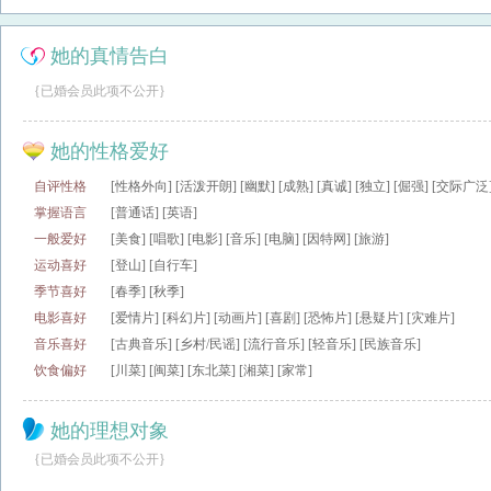
她的真情告白
{已婚会员此项不公开}
她的性格爱好
自评性格
[性格外向] [活泼开朗] [幽默] [成熟] [真诚] [独立] [倔强] [交际广泛
掌握语言
[普通话] [英语]
一般爱好
[美食] [唱歌] [电影] [音乐] [电脑] [因特网] [旅游]
运动喜好
[登山] [自行车]
季节喜好
[春季] [秋季]
电影喜好
[爱情片] [科幻片] [动画片] [喜剧] [恐怖片] [悬疑片] [灾难片]
音乐喜好
[古典音乐] [乡村/民谣] [流行音乐] [轻音乐] [民族音乐]
饮食偏好
[川菜] [闽菜] [东北菜] [湘菜] [家常]
她的理想对象
{已婚会员此项不公开}