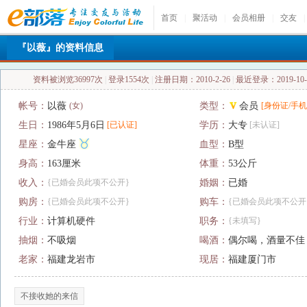
首页
|
聚活动
|
会员相册
|
交友
|
『以薇』的资料信息
资料被浏览36997次
|
登录1554次
|
注册日期：2010-2-26
|
最近登录：2019-10-2
帐号：
以薇
(女)
类型：
会员
[身份证/手机
生日：
1986年5月6日
[已认证]
学历：
大专
[未认证]
星座：
金牛座
血型：
B型
身高：
163厘米
体重：
53公斤
收入：
{已婚会员此项不公开}
婚姻：
已婚
购房：
{已婚会员此项不公开}
购车：
{已婚会员此项不公开
行业：
计算机硬件
职务：
{未填写}
抽烟：
不吸烟
喝酒：
偶尔喝，酒量不佳
老家：
福建龙岩市
现居：
福建厦门市
不接收她的来信