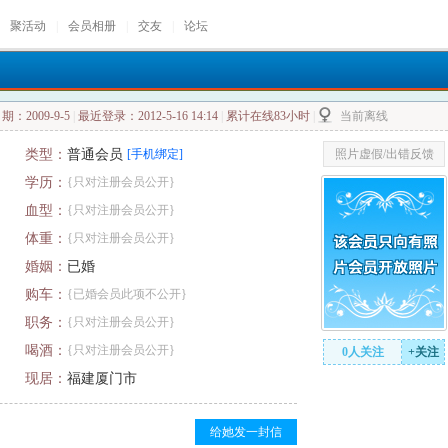
聚活动
|
会员相册
|
交友
|
论坛
：2009-9-5
|
最近登录：2012-5-16 14:14
|
累计在线83小时
|
当前离线
类型：
普通会员
[手机绑定]
照片虚假/出错反馈
学历：
{只对注册会员公开}
血型：
{只对注册会员公开}
体重：
{只对注册会员公开}
婚姻：
已婚
购车：
{已婚会员此项不公开}
职务：
{只对注册会员公开}
喝酒：
{只对注册会员公开}
0人关注
+关注
现居：
福建厦门市
给她发一封信