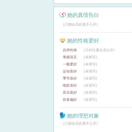
她的真情告白
{已婚会员此项不公开}
她的性格爱好
自评性格
{只对注册会员公开}
掌握语言
{未填写}
一般爱好
{未填写}
运动喜好
{未填写}
季节喜好
{未填写}
电影喜好
{未填写}
音乐喜好
{未填写}
饮食偏好
{未填写}
她的理想对象
{已婚会员此项不公开}