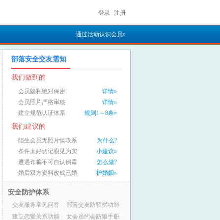
登录
|
注册
通过活动认识会员»
部落安全交友需知
我们做到的
·会员隐私绝对保密
详情»
·会员照片严格审核
详情»
·建立规范认证体系
规则1～8条»
我们建议的
·陌生会员无照片慎联系
为什么?
·条件太好切记眼见为实
小建议»
·遭遇诈骗不可自认倒霉
怎么做?
·婚后双方资料改成已婚
护婚姻»
安全防护体系
交友服务常见问答
部落交友防骚扰功能
建立恋爱关系功能
女会员约会防狼手册