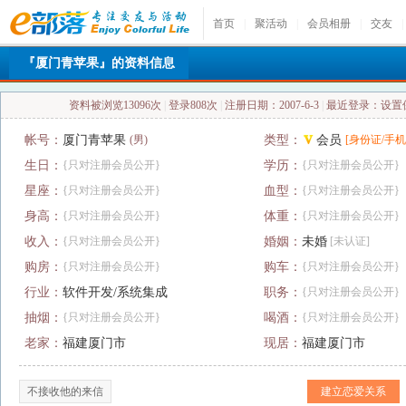
首页
|
聚活动
|
会员相册
|
交友
|
『厦门青苹果』的资料信息
资料被浏览13096次
|
登录808次
|
注册日期：2007-6-3
|
最近登录：设置
帐号：
厦门青苹果
(男)
类型：
会员
[身份证/手机
生日：
{只对注册会员公开}
学历：
{只对注册会员公开}
星座：
{只对注册会员公开}
血型：
{只对注册会员公开}
身高：
{只对注册会员公开}
体重：
{只对注册会员公开}
收入：
{只对注册会员公开}
婚姻：
未婚
[未认证]
购房：
{只对注册会员公开}
购车：
{只对注册会员公开}
行业：
软件开发/系统集成
职务：
{只对注册会员公开}
抽烟：
{只对注册会员公开}
喝酒：
{只对注册会员公开}
老家：
福建厦门市
现居：
福建厦门市
不接收他的来信
建立恋爱关系