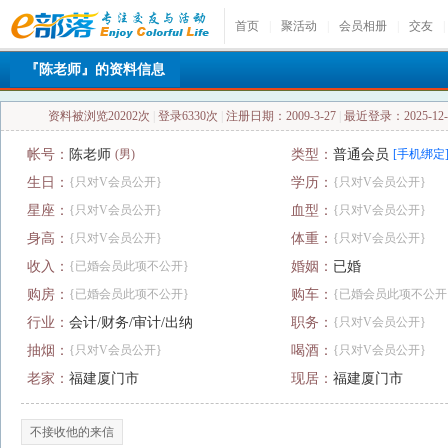
首页
|
聚活动
|
会员相册
|
交友
|
『陈老师』的资料信息
资料被浏览20202次
|
登录6330次
|
注册日期：2009-3-27
|
最近登录：2025-12-1
帐号：
陈老师
(男)
类型：
普通会员
[手机绑定
生日：
{只对V会员公开}
学历：
{只对V会员公开}
星座：
{只对V会员公开}
血型：
{只对V会员公开}
身高：
{只对V会员公开}
体重：
{只对V会员公开}
收入：
{已婚会员此项不公开}
婚姻：
已婚
购房：
{已婚会员此项不公开}
购车：
{已婚会员此项不公开
行业：
会计/财务/审计/出纳
职务：
{只对V会员公开}
抽烟：
{只对V会员公开}
喝酒：
{只对V会员公开}
老家：
福建厦门市
现居：
福建厦门市
不接收他的来信