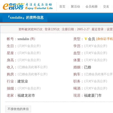
首页
|
聚活动
|
会员相册
|
交友
|
『xmdalin』的资料信息
资料被浏览9025次
|
登录2295次
|
注册日期：2005-2-27
|
最近登录：设
帐号：
xmdalin
(男)
类型：
会员
[身份证/手机
生日：
{只对V会员公开}
学历：
{只对V会员公开}
星座：
{只对V会员公开}
血型：
{只对V会员公开}
身高：
{只对V会员公开}
体重：
{只对V会员公开}
收入：
{已婚会员此项不公开}
婚姻：
已婚
购房：
{已婚会员此项不公开}
购车：
{已婚会员此项不公开
行业：
建筑业
职务：
{只对V会员公开}
抽烟：
{只对V会员公开}
喝酒：
{只对V会员公开}
老家：
福建龙岩市
现居：
福建厦门市
不接收他的来信