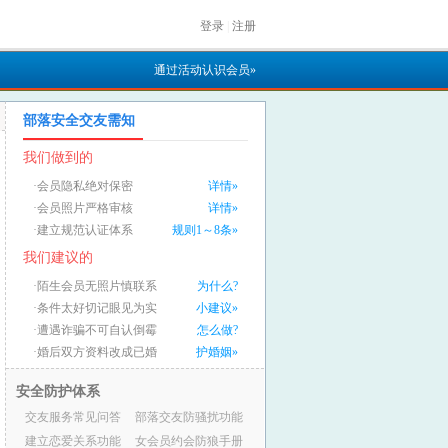
登录
|
注册
通过活动认识会员»
部落安全交友需知
我们做到的
·会员隐私绝对保密
详情»
·会员照片严格审核
详情»
·建立规范认证体系
规则1～8条»
我们建议的
·陌生会员无照片慎联系
为什么?
·条件太好切记眼见为实
小建议»
·遭遇诈骗不可自认倒霉
怎么做?
·婚后双方资料改成已婚
护婚姻»
安全防护体系
交友服务常见问答
部落交友防骚扰功能
建立恋爱关系功能
女会员约会防狼手册