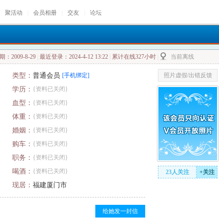
聚活动
|
会员相册
|
交友
|
论坛
：2009-8-29
|
最近登录：2024-4-12 13:22
|
累计在线327小时
|
当前离线
类型：
普通会员
[手机绑定]
照片虚假/出错反馈
学历：
{资料已关闭}
血型：
{资料已关闭}
体重：
{资料已关闭}
婚姻：
{资料已关闭}
购车：
{资料已关闭}
职务：
{资料已关闭}
喝酒：
{资料已关闭}
23人关注
+关注
现居：
福建厦门市
给她发一封信