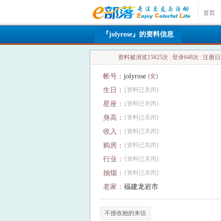
首页
|
『jolyrose』的资料信息
资料被浏览15825次
|
登录648次
|
注册日期
帐号：
jolyrose
(女)
生日：
{资料已关闭}
星座：
{资料已关闭}
身高：
{资料已关闭}
收入：
{资料已关闭}
购房：
{资料已关闭}
行业：
{资料已关闭}
抽烟：
{资料已关闭}
老家：
福建龙岩市
不接收她的来信