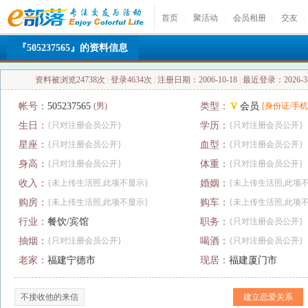
首页
|
聚活动
|
会员相册
|
交友
|
『505237565』的资料信息
资料被浏览24738次
|
登录4634次
|
注册日期：2006-10-18
|
最近登录：2026-3-2
帐号：
505237565
(男)
类型：
会员
[身份证/手机
生日：
{只对注册会员公开}
学历：
{只对注册会员公开}
星座：
{只对注册会员公开}
血型：
{只对注册会员公开}
身高：
{只对注册会员公开}
体重：
{只对注册会员公开}
收入：
{未上传生活照,此项不显示}
婚姻：
{未上传生活照,此项
购房：
{未上传生活照,此项不显示}
购车：
{未上传生活照,此项
行业：
餐饮/宾馆
职务：
{只对注册会员公开}
抽烟：
{只对注册会员公开}
喝酒：
{只对注册会员公开}
老家：
福建宁德市
现居：
福建厦门市
不接收他的来信
建立恋爱关系